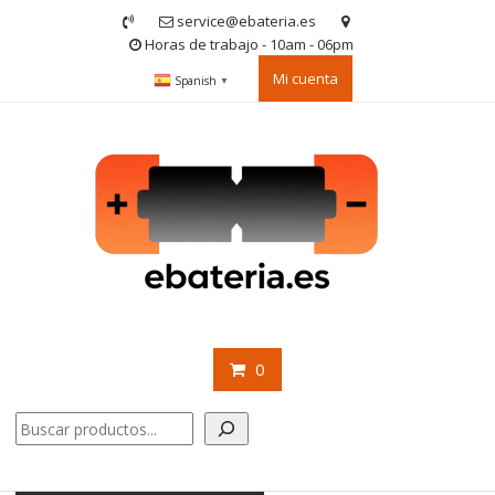
Saltar
service@ebateria.es
contenido
Horas de trabajo - 10am - 06pm
Mi cuenta
Spanish
▼
0
Buscar