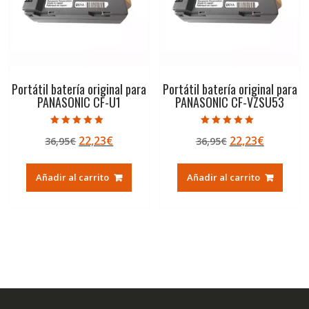
Portátil batería original para
Portátil batería original para
PANASONIC CF-U1
PANASONIC CF-VZSU53
Valorado con
Valorado con
El
El
El
El
22,23
€
22,23
€
36,95
€
36,95
€
5.00
5.00
de 5
de 5
precio
precio
precio
precio
original
actual
original
actual
Añadir al carrito
Añadir al carrito
era:
es:
era:
es:
36,95€.
22,23€.
36,95€.
22,23€.