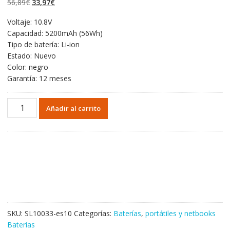
El
El
56,89
€
33,97
€
valoraciones
de clientes
precio
precio
Voltaje: 10.8V
original
actual
Capacidad: 5200mAh (56Wh)
era:
es:
Tipo de batería: Li-ion
56,89€.
33,97€.
Estado: Nuevo
Color: negro
Garantía: 12 meses
Portátil
Añadir al carrito
batería
original
para
ASUS
X84
Series
cantidad
SKU:
SL10033-es10
Categorías:
Baterías
,
portátiles y netbooks
Baterías