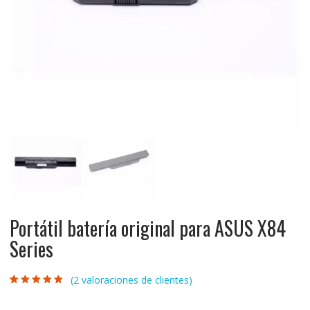
Portátil batería original para ASUS X84
Series
(
2
valoraciones de clientes)
Valorado con
2
4.50
de 5 en
base a