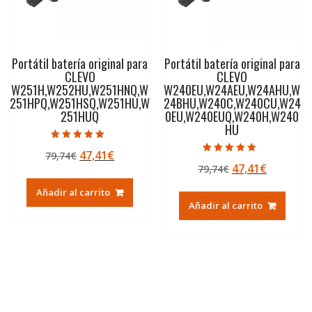
Portátil batería original para
Portátil batería original para
CLEVO
CLEVO
W251H,W252HU,W251HNQ,W
W240EU,W24AEU,W24AHU,W
251HPQ,W251HSQ,W251HU,W
24BHU,W240C,W240CU,W24
251HUQ
0EU,W240EUQ,W240H,W240
HU
Valorado con
El
El
47,41
€
79,74
€
5.00
Valorado con
de 5
El
El
47,41
€
precio
precio
79,74
€
5.00
de 5
precio
precio
original
actual
Añadir al carrito
original
actual
era:
es:
Añadir al carrito
era:
es:
79,74€.
47,41€.
79,74€.
47,41€.