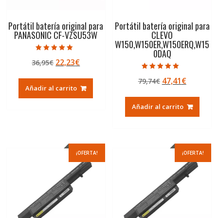
Portátil batería original para
Portátil batería original para
PANASONIC CF-VZSU53W
CLEVO
W150,W150ER,W150ERQ,W15
0DAQ
Valorado con
El
El
22,23
€
36,95
€
5.00
de 5
precio
precio
Valorado con
El
El
47,41
€
79,74
€
5.00
original
actual
de 5
Añadir al carrito
precio
precio
era:
es:
original
actual
36,95€.
22,23€.
Añadir al carrito
era:
es:
79,74€.
47,41€.
¡OFERTA!
¡OFERTA!