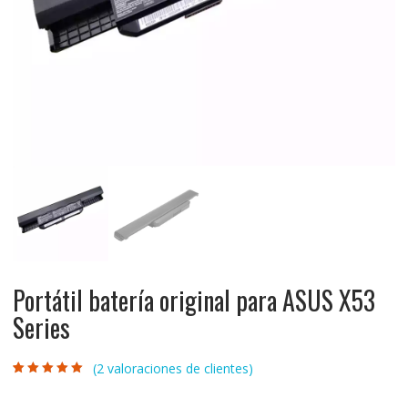
Portátil batería original para ASUS X53
Series
(
2
valoraciones de clientes)
Valorado con
2
5.00
de 5 en
base a