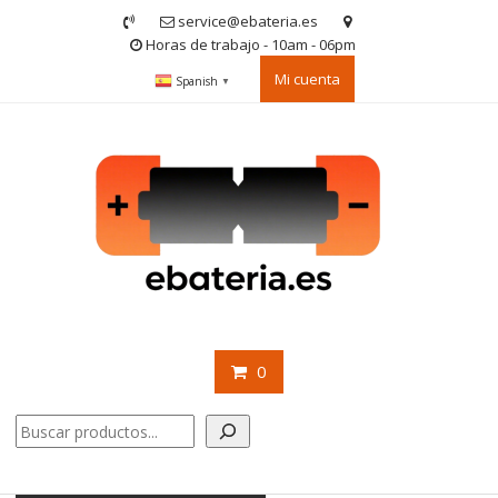
Saltar
service@ebateria.es
contenido
Horas de trabajo - 10am - 06pm
Mi cuenta
Spanish
▼
0
Buscar