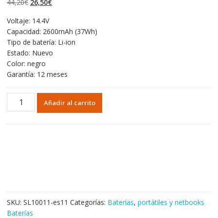
El
El
44,20
€
26,50
€
valoraciones de
clientes
precio
precio
Voltaje: 14.4V
original
actual
Capacidad: 2600mAh (37Wh)
era:
es:
Tipo de batería: Li-ion
44,20€.
26,50€.
Estado: Nuevo
Color: negro
Garantía: 12 meses
Portátil
Añadir al carrito
batería
original
para
ASUS
X53
Series
cantidad
SKU:
SL10011-es11
Categorías:
Baterías
,
portátiles y netbooks
Baterías