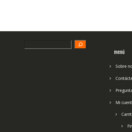
Search
menú
Sobre n
Contáct
Pregunt
Mi cuen
Carri
Fi