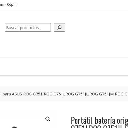
0am - 06pm
Buscar
iginal para ASUS ROG G751,ROG G751J,ROG G751JL,ROG G751JM,ROG 
Portátil batería o