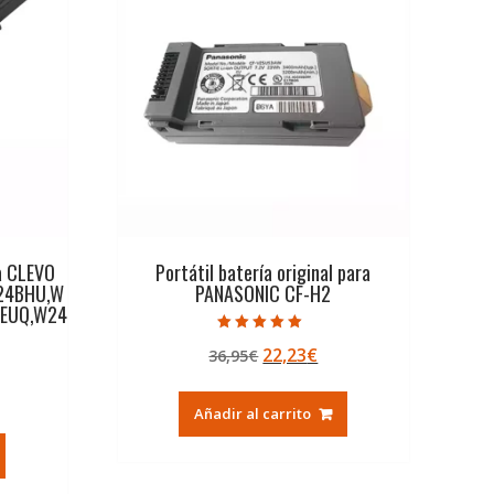
ra CLEVO
Portátil batería original para
24BHU,W
PANASONIC CF-H2
EUQ,W24
Valorado con
El
El
22,23
€
36,95
€
5.00
de 5
precio
precio
original
actual
Añadir al carrito
ecio
era:
es:
tual
36,95€.
22,23€.
,41€.