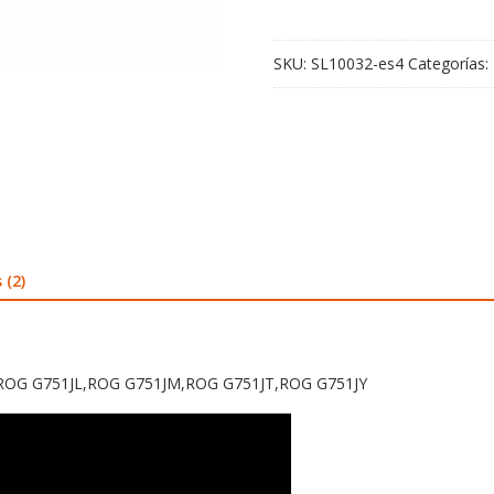
G751JL,ROG
G751JM,ROG
SKU:
SL10032-es4
Categorías:
G751JT,ROG
G751JY
cantidad
 (2)
51J,ROG G751JL,ROG G751JM,ROG G751JT,ROG G751JY