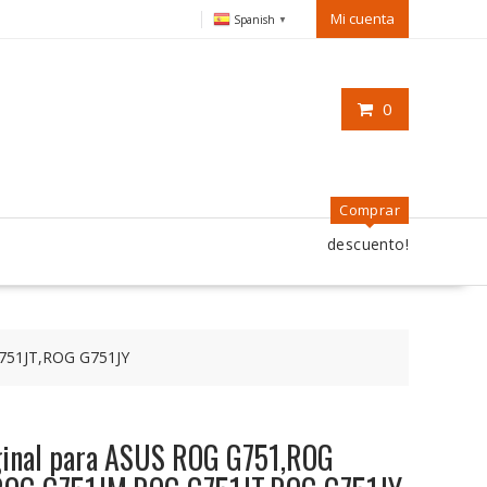
Mi cuenta
Spanish
▼
0
Comprar
descuento!
G751JT,ROG G751JY
riginal para ASUS ROG G751,ROG