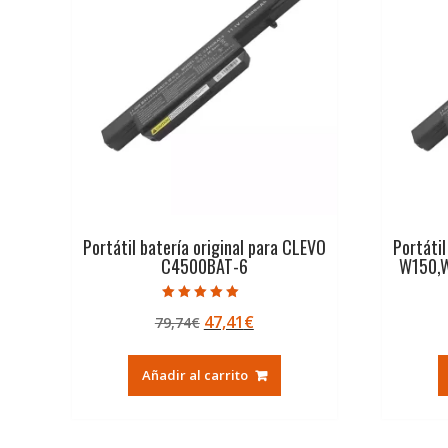
Portátil batería original para CLEVO
Portátil
C4500BAT-6
W150,
Valorado con
El
El
47,41
€
79,74
€
5.00
de 5
precio
precio
original
actual
Añadir al carrito
era:
es:
79,74€.
47,41€.