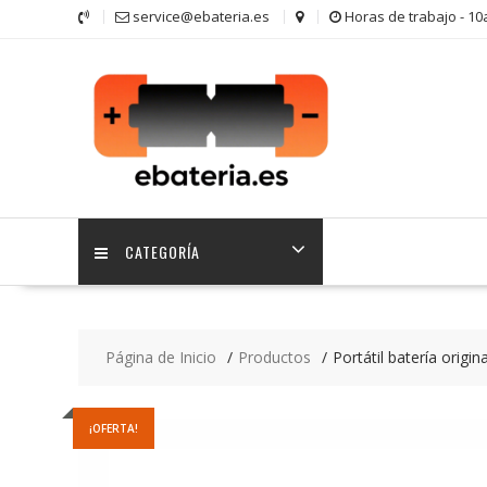
Saltar
service@ebateria.es
Horas de trabajo - 1
contenido
CATEGORÍA
Página de Inicio
Productos
Portátil batería or
¡OFERTA!