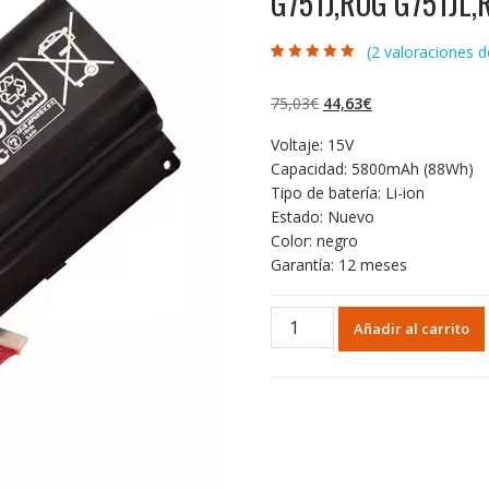
G751J,ROG G751JL,
(
2
valoraciones de
Valorado con
2
5.00
de 5 en
base a
El
El
75,03
€
44,63
€
valoraciones de
clientes
precio
precio
Voltaje: 15V
original
actual
Capacidad: 5800mAh (88Wh)
era:
es:
Tipo de batería: Li-ion
75,03€.
44,63€.
Estado: Nuevo
Color: negro
Garantía: 12 meses
Portátil
Añadir al carrito
batería
original
para
ASUS
ROG
G751,ROG
G751J,ROG