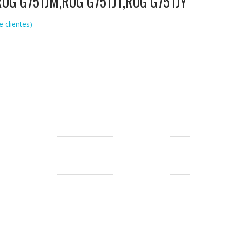
ROG G751JM,ROG G751JT,ROG G751JY
 clientes)