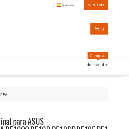
Mi cuenta
Spanish
▼
0
Comprar
descuento!
10EA
iginal para ASUS