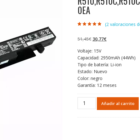
R510,R510C,R510C
0EA
(
2
valoraciones de
Valorado con
2
4.50
de 5 en
base a
El
El
51,45
€
30,77
€
valoraciones
de clientes
precio
precio
Voltaje: 15V
original
actual
Capacidad: 2950mAh (44Wh)
era:
es:
Tipo de batería: Li-ion
51,45€.
30,77€.
Estado: Nuevo
Color: negro
Garantía: 12 meses
Portátil
Añadir al carrito
batería
original
para
ASUS
R510,R510C,R510CA,R510CC,