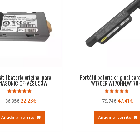
átil batería original para
Portátil batería original pa
NASONIC CF-VZSU53W
W170ER,W170HN,W170
Valorado con
Valorado con
El
El
El
El
22,23
€
47,41
€
36,95
€
79,74
€
5.00
4.50
de 5
de 5
precio
precio
precio
pr
original
actual
original
ac
Añadir al carrito
Añadir al carrito
era:
es:
era:
es:
36,95€.
22,23€.
79,74€.
47