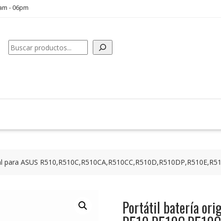
0am - 06pm
Buscar
iginal para ASUS R510,R510C,R510CA,R510CC,R510D,R510DP,R510E,R5
Portátil batería or