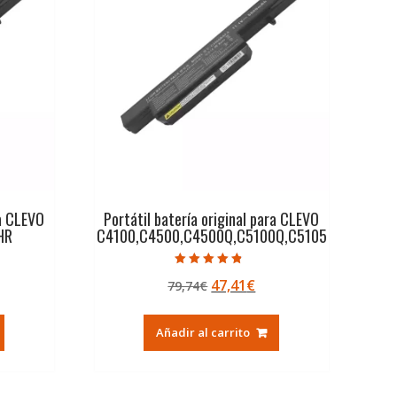
ra CLEVO
Portátil batería original para CLEVO
HR
C4100,C4500,C4500Q,C5100Q,C5105
Valorado con
El
El
47,41
€
79,74
€
4.50
de 5
ecio
precio
precio
tual
original
actual
Añadir al carrito
era:
es:
,41€.
79,74€.
47,41€.