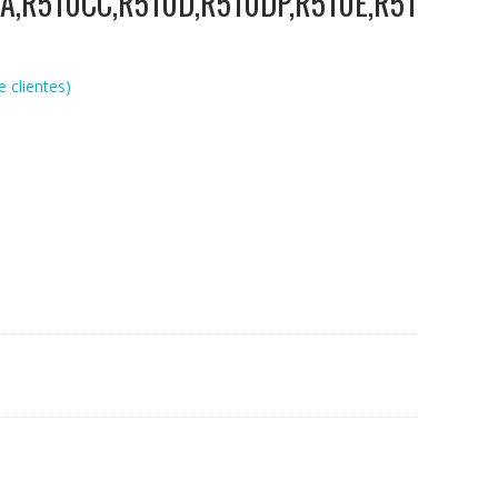
A,R510CC,R510D,R510DP,R510E,R51
 clientes)
R510D,R510DP,R510E,R510EA