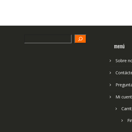
Search
menú
Sobre n
Contáct
Pregunt
Mi cuen
Carri
Fi