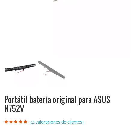
Portátil batería original para ASUS
N752V
(
2
valoraciones de clientes)
Valorado con
2
5.00
de 5 en
base a