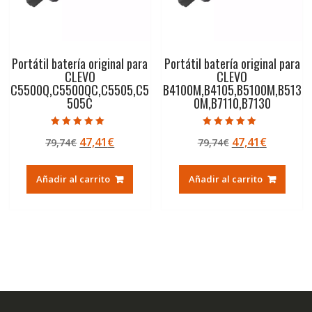
Portátil batería original para
Portátil batería original para
CLEVO
CLEVO
C5500Q,C5500QC,C5505,C5
B4100M,B4105,B5100M,B513
505C
0M,B7110,B7130
Valorado con
Valorado con
El
El
El
El
47,41
€
47,41
€
79,74
€
79,74
€
5.00
5.00
de 5
de 5
precio
precio
precio
precio
original
actual
original
actual
Añadir al carrito
Añadir al carrito
era:
es:
era:
es:
79,74€.
47,41€.
79,74€.
47,41€.