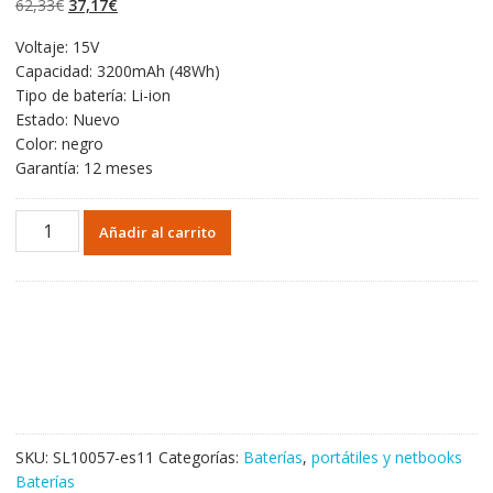
El
El
62,33
€
37,17
€
valoraciones de
clientes
precio
precio
Voltaje: 15V
original
actual
Capacidad: 3200mAh (48Wh)
era:
es:
Tipo de batería: Li-ion
62,33€.
37,17€.
Estado: Nuevo
Color: negro
Garantía: 12 meses
Portátil
Añadir al carrito
batería
original
para
ASUS
N752V
cantidad
SKU:
SL10057-es11
Categorías:
Baterías
,
portátiles y netbooks
Baterías