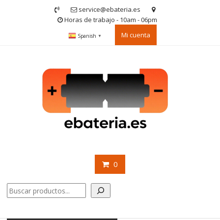
Saltar
service@ebateria.es
contenido
Horas de trabajo - 10am - 06pm
Mi cuenta
Spanish
▼
0
Buscar