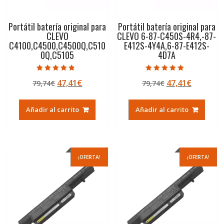
Portátil batería original para
Portátil batería original para
CLEVO
CLEVO 6-87-C450S-4R4,-87-
C4100,C4500,C4500Q,C510
E412S-4Y4A,6-87-E412S-
0Q,C5105
4D7A
Valorado con
Valorado con
El
El
El
El
47,41
€
47,41
€
79,74
€
79,74
€
4.50
5.00
de 5
de 5
precio
precio
precio
precio
original
actual
original
actual
Añadir al carrito
Añadir al carrito
era:
es:
era:
es:
79,74€.
47,41€.
79,74€.
47,41€.
¡OFERTA!
¡OFERTA!