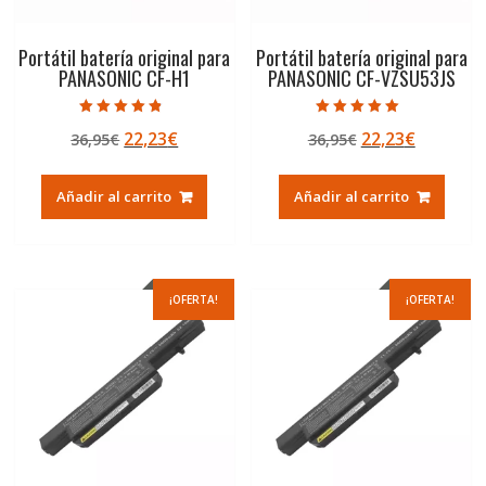
Portátil batería original para
Portátil batería original para
PANASONIC CF-H1
PANASONIC CF-VZSU53JS
Valorado con
Valorado con
El
El
El
El
22,23
€
22,23
€
36,95
€
36,95
€
4.50
5.00
de 5
de 5
precio
precio
precio
precio
original
actual
original
actual
Añadir al carrito
Añadir al carrito
era:
es:
era:
es:
36,95€.
22,23€.
36,95€.
22,23€.
¡OFERTA!
¡OFERTA!