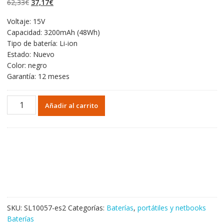
El
El
62,33
€
37,17
€
valoraciones
de clientes
precio
precio
Voltaje: 15V
original
actual
Capacidad: 3200mAh (48Wh)
era:
es:
Tipo de batería: Li-ion
62,33€.
37,17€.
Estado: Nuevo
Color: negro
Garantía: 12 meses
Portátil
Añadir al carrito
batería
original
para
ASUS
L41LK2H
cantidad
SKU:
SL10057-es2
Categorías:
Baterías
,
portátiles y netbooks
Baterías