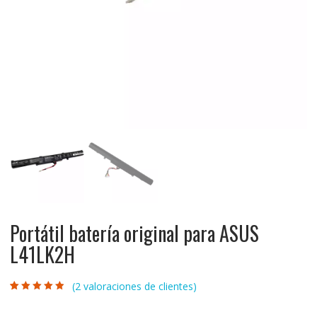
Portátil batería original para ASUS
L41LK2H
(
2
valoraciones de clientes)
Valorado con
2
4.50
de 5 en
base a