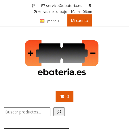
Saltar
service@ebateria.es
contenido
Horas de trabajo - 10am - 06pm
Mi cuenta
Spanish
▼
0
Buscar