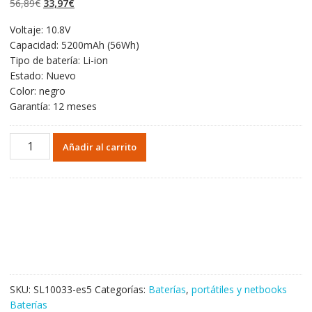
El
El
56,89
€
33,97
€
valoraciones de
clientes
precio
precio
Voltaje: 10.8V
original
actual
Capacidad: 5200mAh (56Wh)
era:
es:
Tipo de batería: Li-ion
56,89€.
33,97€.
Estado: Nuevo
Color: negro
Garantía: 12 meses
Portátil
Añadir al carrito
batería
original
para
ASUS
K53
Series
cantidad
SKU:
SL10033-es5
Categorías:
Baterías
,
portátiles y netbooks
Baterías