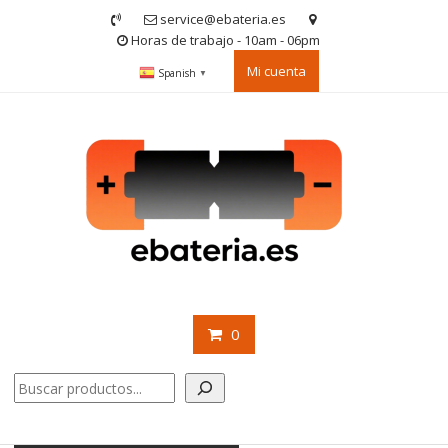
Saltar
service@ebateria.es
contenido
Horas de trabajo - 10am - 06pm
Mi cuenta
Spanish
▼
0
Buscar