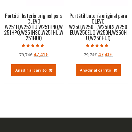
Portátil batería original para
Portátil batería original para
CLEVO
CLEVO
W251H,W252HU,W251HNQ,W
W250,W250EF,W250ES,W250
251HPQ,W251HSQ,W251HU,W
EU,W250EUQ,W250H,W250H
251HUQ
U,W250HUQ
Valorado con
Valorado con
El
El
El
El
47,41
€
47,41
€
79,74
€
79,74
€
5.00
4.50
de 5
de 5
precio
precio
precio
precio
original
actual
original
actual
Añadir al carrito
Añadir al carrito
era:
es:
era:
es:
79,74€.
47,41€.
79,74€.
47,41€.