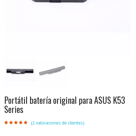
Portátil batería original para ASUS K53
Series
(
2
valoraciones de clientes)
Valorado con
2
5.00
de 5 en
base a