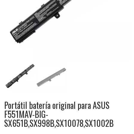
Portátil batería original para ASUS
F551MAV-BIG-
SX651B,SX998B,SX10078,SX1002B