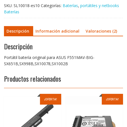
SKU:
SL10018-es10
Categorías:
Baterías
,
portátiles y netbooks
Baterías
Descripción
Información adicional
Valoraciones (2)
Descripción
Portátil batería original para ASUS F551MAV-BIG-
SX651B,SX998B,SX10078,SX1002B
Productos relacionados
¡OFERTA!
¡OFERTA!