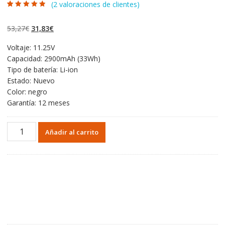
(
2
valoraciones de clientes)
Valorado con
2
4.50
de 5 en
base a
El
El
53,27
€
31,83
€
valoraciones
de clientes
precio
precio
Voltaje: 11.25V
original
actual
Capacidad: 2900mAh (33Wh)
era:
es:
Tipo de batería: Li-ion
53,27€.
31,83€.
Estado: Nuevo
Color: negro
Garantía: 12 meses
Portátil
Añadir al carrito
batería
original
para
ASUS
F551MAV-
BIG-
SX651B,SX998B,SX10078,SX1002B
cantidad