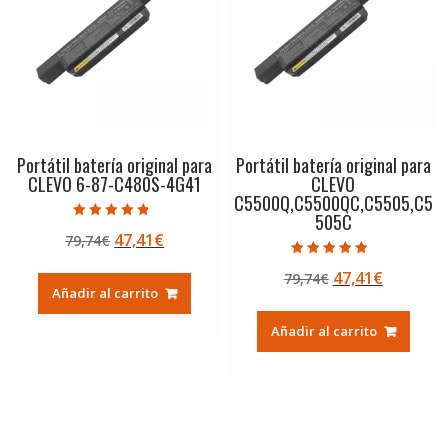
Portátil batería original para
Portátil batería original para
CLEVO 6-87-C480S-4G41
CLEVO
C5500Q,C5500QC,C5505,C5
505C
Valorado con
El
El
47,41
€
79,74
€
4.50
de 5
precio
precio
Valorado con
El
El
47,41
€
79,74
€
5.00
original
actual
de 5
Añadir al carrito
precio
precio
era:
es:
original
actual
79,74€.
47,41€.
Añadir al carrito
era:
es:
79,74€.
47,41€.