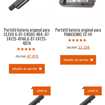
Portátil batería original para
Portátil batería original para
CLEVO 6-87-C450S-4R4,-87-
PANASONIC CF-H1
E412S-4Y4A,6-87-E412S-
4D7A
Valorado con
El
El
22,23
€
36,95
€
4.50
de 5
precio
precio
Valorado con
El
El
47,41
€
79,74
€
5.00
original
actual
de 5
Añadir al carrito
precio
precio
era:
es:
original
actual
36,95€.
22,23€.
Añadir al carrito
era:
es:
79,74€.
47,41€.
¡OFERTA!
¡OFERTA!