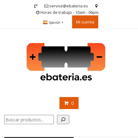
Saltar
service@ebateria.es
contenido
Horas de trabajo - 10am - 06pm
Mi cuenta
Spanish
▼
0
Buscar