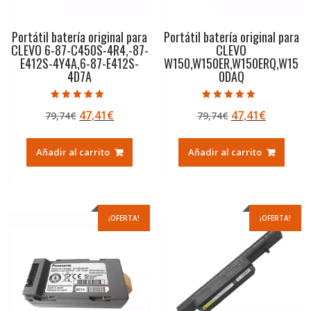
Portátil batería original para
Portátil batería original para
CLEVO 6-87-C450S-4R4,-87-
CLEVO
E412S-4Y4A,6-87-E412S-
W150,W150ER,W150ERQ,W15
4D7A
0DAQ
Valorado con
Valorado con
El
El
El
El
47,41
€
47,41
€
79,74
€
79,74
€
5.00
5.00
de 5
de 5
precio
precio
precio
precio
original
actual
original
actual
Añadir al carrito
Añadir al carrito
era:
es:
era:
es:
79,74€.
47,41€.
79,74€.
47,41€.
¡OFERTA!
¡OFERTA!