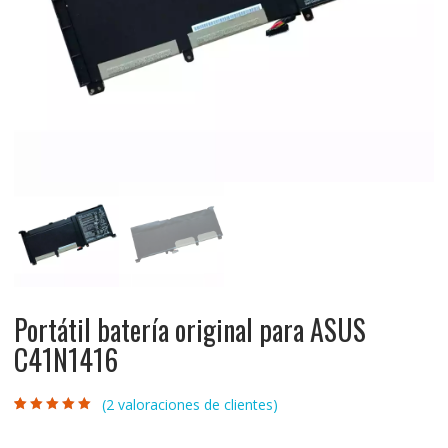
Portátil batería original para ASUS
C41N1416
(
2
valoraciones de clientes)
Valorado con
2
5.00
de 5 en
base a