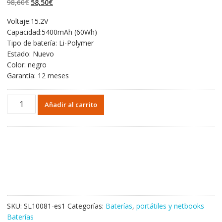
El
El
98,60
€
58,50
€
valoraciones de
clientes
precio
precio
Voltaje:15.2V
original
actual
Capacidad:5400mAh (60Wh)
era:
es:
Tipo de batería: Li-Polymer
98,60€.
58,50€.
Estado: Nuevo
Color: negro
Garantía: 12 meses
Portátil
Añadir al carrito
batería
original
para
ASUS
C41N1416
cantidad
SKU:
SL10081-es1
Categorías:
Baterías
,
portátiles y netbooks
Baterías