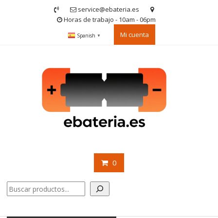
Saltar
service@ebateria.es
contenido
Horas de trabajo - 10am - 06pm
Mi cuenta
Spanish
▼
0
Buscar