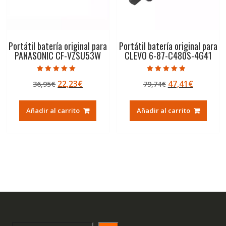
Portátil batería original para
Portátil batería original para
PANASONIC CF-VZSU53W
CLEVO 6-87-C480S-4G41
Valorado con
Valorado con
El
El
El
El
22,23
€
47,41
€
36,95
€
79,74
€
5.00
4.50
de 5
de 5
precio
precio
precio
precio
original
actual
original
actual
Añadir al carrito
Añadir al carrito
era:
es:
era:
es:
36,95€.
22,23€.
79,74€.
47,41€.