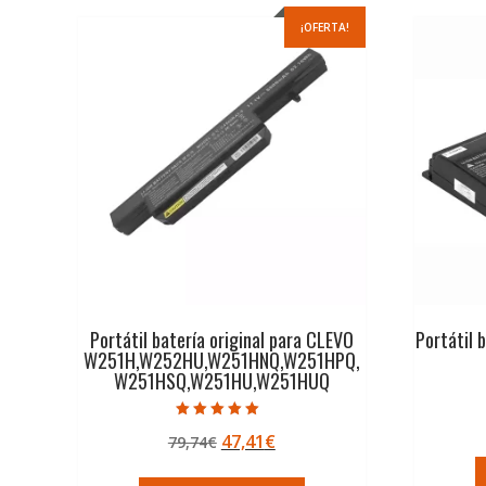
¡OFERTA!
Portátil batería original para CLEVO
Portátil 
W251H,W252HU,W251HNQ,W251HPQ,
W251HSQ,W251HU,W251HUQ
Valorado con
El
El
47,41
€
79,74
€
5.00
de 5
precio
precio