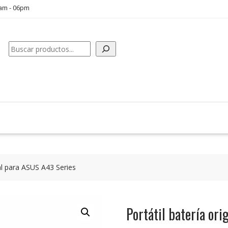
0am - 06pm
Buscar
nal para ASUS A43 Series
Portátil batería or