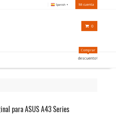
Mi cuenta
Spanish
▼
0
Comprar
descuento!
iginal para ASUS A43 Series