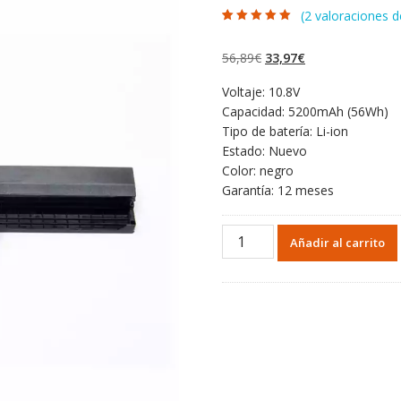
(
2
valoraciones de
Valorado con
2
5.00
de 5 en
base a
El
El
56,89
€
33,97
€
valoraciones de
clientes
precio
precio
Voltaje: 10.8V
original
actual
Capacidad: 5200mAh (56Wh)
era:
es:
Tipo de batería: Li-ion
56,89€.
33,97€.
Estado: Nuevo
Color: negro
Garantía: 12 meses
Portátil
Añadir al carrito
batería
original
para
ASUS
A43
Series
cantidad