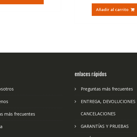
era:
es:
original
ac
94,97€.
56,37€.
Añadir al carrito
era:
es:
79,74€.
47
enlaces rápidos
osotros
Preguntas más frecuentes
enos
ENTREGA, DEVOLUCIONES 
CANCELACIONES
as más frecuentes
GARANTÍAS Y PRUEBAS
ta