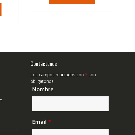
era:
es:
tual
79,74€.
47,41€.
,41€.
Contáctenos
Los campos marcados con
*
son
obligatorios
Nombre
Y
Email
*