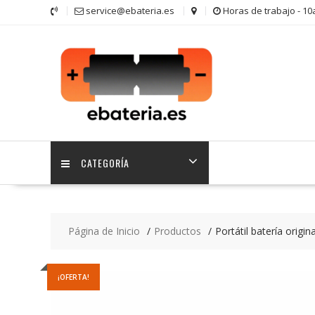
Saltar
service@ebateria.es
Horas de trabajo - 1
contenido
CATEGORÍA
Página de Inicio
Productos
Portátil batería origi
¡OFERTA!