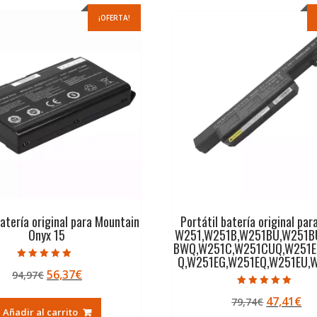
¡OFERTA!
batería original para Mountain
Portátil batería original pa
Onyx 15
W251,W251B,W251BU,W251B
BWQ,W251C,W251CUQ,W251E
Q,W251EG,W251EQ,W251EU,
Valorado con
El
El
56,37
€
94,97
€
5.00
de 5
precio
precio
Valorado con
El
El
47,41
€
79,74
€
5.00
original
actual
de 5
Añadir al carrito
precio
pr