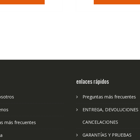
era:
es:
era:
es:
36,95€.
22,23€.
94,97€.
56
enlaces rápidos
osotros
Preguntas más frecuentes
enos
ENTREGA, DEVOLUCIONES 
CANCELACIONES
as más frecuentes
GARANTÍAS Y PRUEBAS
ta