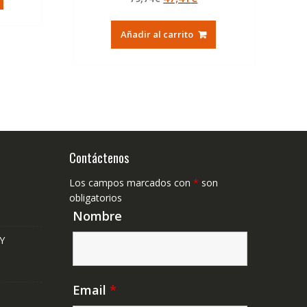
de 5
precio
precio
,37€.
original
actual
Añadir al carrito
era:
es:
79,74€.
47,41€.
Contáctenos
Los campos marcados con
*
son
obligatorios
Nombre
Y
Email
*