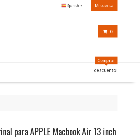
Mi cuenta
Spanish
▼
0
Comprar
descuento!
iginal para APPLE Macbook Air 13 inch