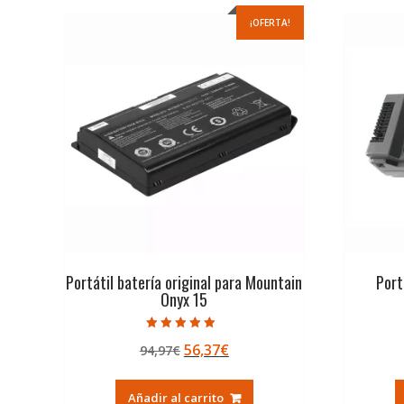
¡OFERTA!
Portátil batería original para Mountain
Port
Onyx 15
Valorado con
El
El
56,37
€
94,97
€
5.00
de 5
precio
precio
original
actual
Añadir al carrito