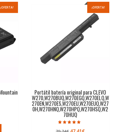
¡OFERTA!
¡OFERTA!
 Mountain
Portátil batería original para CLEVO
W270,W270BUQ,W270EGQ,W270ELQ,W
270EN,W270ES,W270EU,W270EUQ,W27
0H,W270HNQ,W270HPQ,W270HSQ,W2
70HUQ
ecio
tual
Valorado con
El
El
47,41
€
79,74
€
5.00