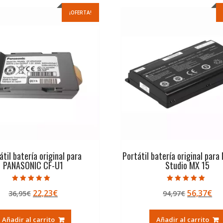
¡OFERTA!
átil batería original para
Portátil batería original para
PANASONIC CF-U1
Studio MX 15
Valorado con
Valorado con
El
El
El
El
22,23
€
56,37
€
36,95
€
94,97
€
5.00
5.00
de 5
de 5
precio
precio
precio
pr
original
actual
original
ac
Añadir al carrito
Añadir al carrito