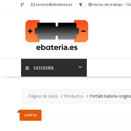
Saltar
service@ebateria.es
Horas de trabajo - 1
contenido
CATEGORÍA
Página de Inicio
Productos
Portátil batería orig
¡OFERTA!