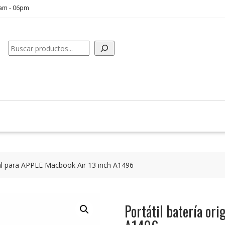
0am - 06pm
Buscar
inal para APPLE Macbook Air 13 inch A1496
Portátil batería or