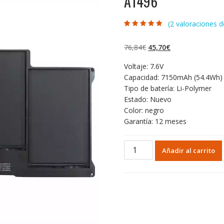
A1496
(
2
valoraciones de
Valorado con
2
5.00
de 5 en
base a
El
El
76,84
€
45,70
€
valoraciones de
clientes
precio
precio
Voltaje: 7.6V
original
actual
Capacidad: 7150mAh (54.4Wh)
era:
es:
Tipo de batería: Li-Polymer
76,84€.
45,70€.
Estado: Nuevo
Color: negro
Garantía: 12 meses
Portátil
Añadir al carrito
batería
original
para
APPLE
Macbook
Air
13