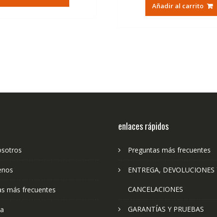
original
ac
era:
es:
Añadir al carrito
era:
es:
36,95€.
22,23€.
79,74€.
47
enlaces rápidos
osotros
Preguntas más frecuentes
enos
ENTREGA, DEVOLUCIONES 
CANCELACIONES
as más frecuentes
GARANTÍAS Y PRUEBAS
ta