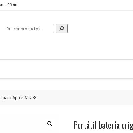
0am - 06pm
Buscar
nal para Apple A1278
Portátil batería or