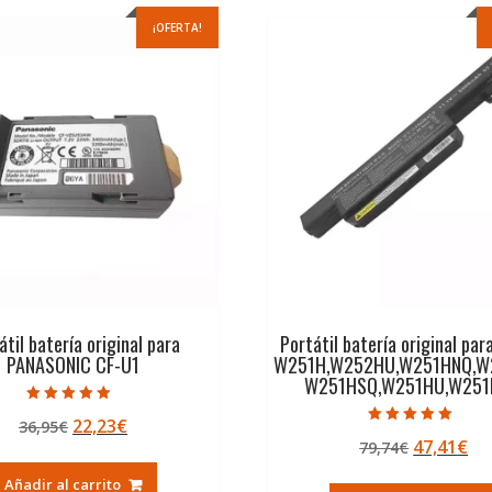
¡OFERTA!
átil batería original para
Portátil batería original pa
PANASONIC CF-U1
W251H,W252HU,W251HNQ,W
W251HSQ,W251HU,W25
Valorado con
El
El
22,23
€
36,95
€
5.00
Valorado con
de 5
El
El
47,41
€
precio
precio
79,74
€
5.00
de 5
precio
pr
original
actual
Añadir al carrito