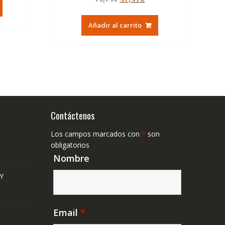
tual
de 5
precio
precio
original
actual
,41€.
Añadir al carrito
era:
es:
79,74€.
47,41€.
Contáctenos
Los campos marcados con
*
son
obligatorios
Nombre
Y
Email
*