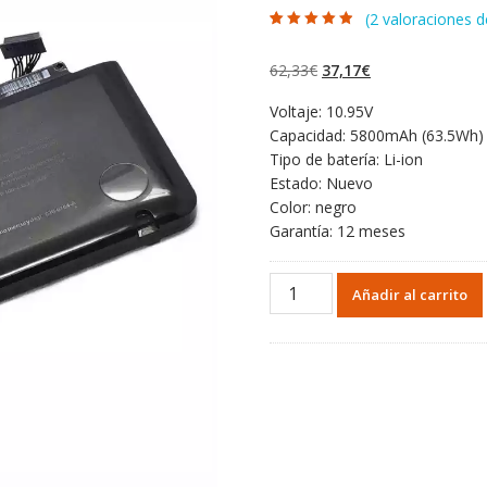
(
2
valoraciones de
Valorado con
2
4.50
de 5 en
base a
El
El
62,33
€
37,17
€
valoraciones
de clientes
precio
precio
Voltaje: 10.95V
original
actual
Capacidad: 5800mAh (63.5Wh)
era:
es:
Tipo de batería: Li-ion
62,33€.
37,17€.
Estado: Nuevo
Color: negro
Garantía: 12 meses
Portátil
Añadir al carrito
batería
original
para
Apple
A1278
cantidad