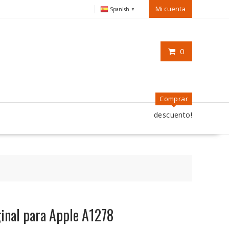
Mi cuenta
Spanish
▼
0
Comprar
descuento!
iginal para Apple A1278