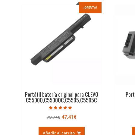
¡OFERTA!
Portátil batería original para CLEVO
Port
C5500Q,C5500QC,C5505,C5505C
Valorado con
El
El
47,41
€
79,74
€
5.00
de 5
precio
precio
original
actual
Añadir al carrito