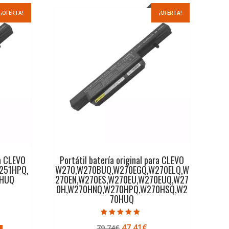
¡OFERTA!
¡OFERTA!
ra CLEVO
Portátil batería original para CLEVO
251HPQ,
W270,W270BUQ,W270EGQ,W270ELQ,W
1HUQ
270EN,W270ES,W270EU,W270EUQ,W27
0H,W270HNQ,W270HPQ,W270HSQ,W2
70HUQ
ecio
Valorado con
El
El
47,41
€
79,74
€
5.00