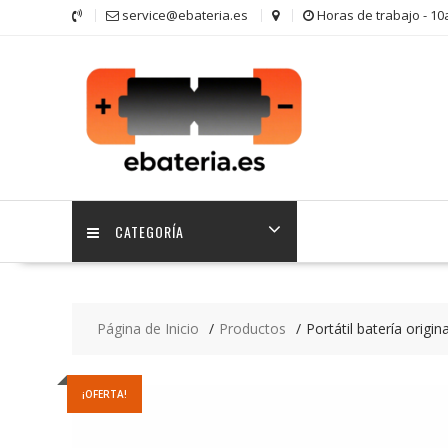
Saltar
service@ebateria.es
Horas de trabajo - 1
contenido
CATEGORÍA
Página de Inicio
Productos
Portátil batería origi
¡OFERTA!