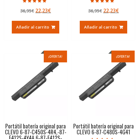
Valorado con
Valorado con
El
El
El
El
22,23
€
22,23
€
36,95
€
36,95
€
5.00
5.00
de 5
de 5
precio
precio
precio
precio
original
actual
original
actual
Añadir al carrito
Añadir al carrito
era:
es:
era:
es:
36,95€.
22,23€.
36,95€.
22,23€.
¡OFERTA!
¡OFERTA!
Portátil batería original para
Portátil batería original para
CLEVO 6-87-C450S-4R4,-87-
CLEVO 6-87-C480S-4G41
E412S-4Y4A,6-87-E412S-