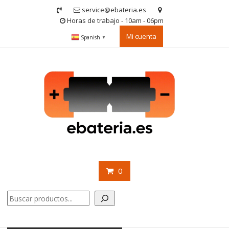
Saltar
service@ebateria.es
contenido
Horas de trabajo - 10am - 06pm
Mi cuenta
Spanish
▼
0
Buscar