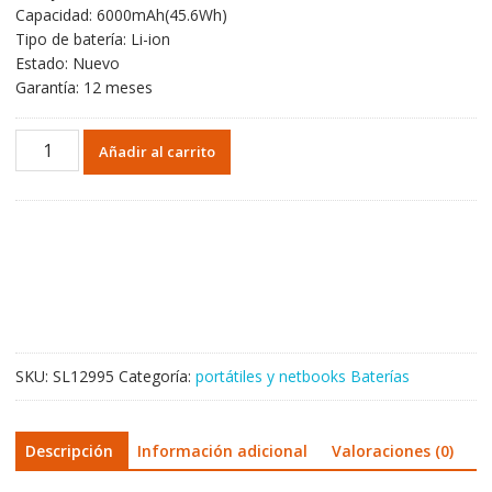
Capacidad: 6000mAh(45.6Wh)
Tipo de batería: Li-ion
Estado: Nuevo
Garantía: 12 meses
Portátil
Añadir al carrito
batería
original
para
AEC5259146-
2S1P
cantidad
SKU:
SL12995
Categoría:
portátiles y netbooks Baterías
Descripción
Información adicional
Valoraciones (0)