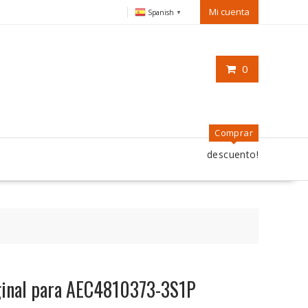
Mi cuenta
Spanish
▼
0
Comprar
descuento!
riginal para AEC4810373-3S1P