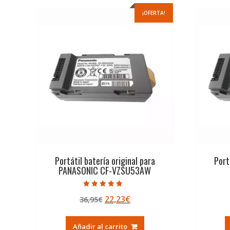
¡OFERTA!
Portátil batería original para
Port
PANASONIC CF-VZSU53AW
Valorado con
El
El
22,23
€
36,95
€
4.50
de 5
precio
precio
original
actual
Añadir al carrito