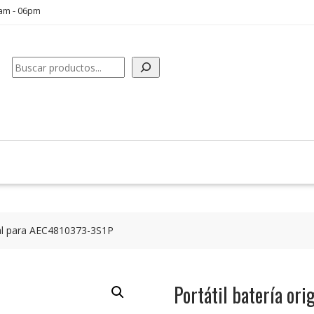
0am - 06pm
Buscar
inal para AEC4810373-3S1P
Portátil batería o