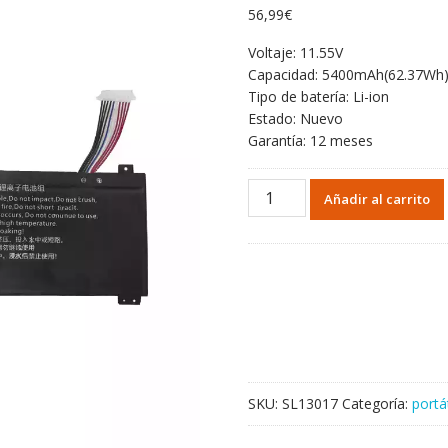
56,99
€
Voltaje: 11.55V
Capacidad: 5400mAh(62.37Wh
Tipo de batería: Li-ion
Estado: Nuevo
Garantía: 12 meses
Portátil
Añadir al carrito
batería
original
para
AEC4810373-
3S1P
cantidad
SKU:
SL13017
Categoría:
portá