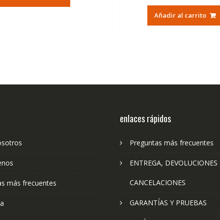
era:
es:
original
ac
36,95€.
22,23€.
Añadir al carrito
era:
es:
79,74€.
47
enlaces rápidos
osotros
Preguntas más frecuentes
enos
ENTREGA, DEVOLUCIONES 
CANCELACIONES
as más frecuentes
GARANTÍAS Y PRUEBAS
ta