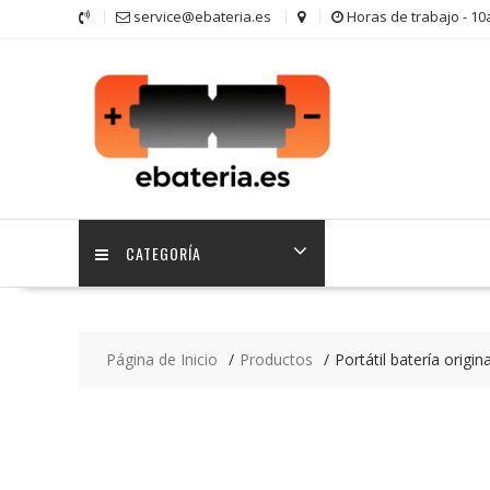
Saltar
service@ebateria.es
Horas de trabajo - 1
contenido
CATEGORÍA
Página de Inicio
Productos
Portátil batería orig