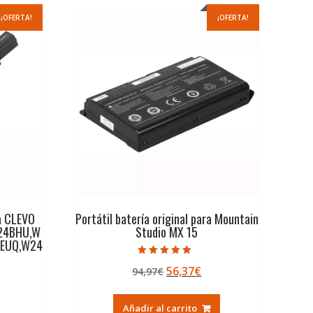
¡OFERTA!
¡OFERTA!
ra CLEVO
Portátil batería original para Mountain
24BHU,W
Studio MX 15
EUQ,W24
Valorado con
El
El
56,37
€
94,97
€
5.00
de 5
precio
precio
original
actual
Añadir al carrito
ecio