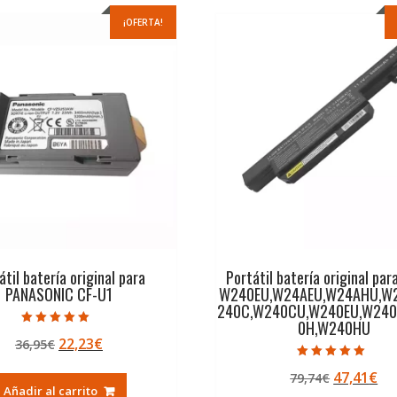
¡OFERTA!
átil batería original para
Portátil batería original pa
PANASONIC CF-U1
W240EU,W24AEU,W24AHU,W
240C,W240CU,W240EU,W240
0H,W240HU
Valorado con
El
El
22,23
€
36,95
€
5.00
de 5
precio
precio
Valorado con
El
El
47,41
€
79,74
€
5.00
original
actual
de 5
Añadir al carrito
precio
pr