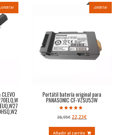
¡OFERTA!
¡OFERTA!
ra CLEVO
Portátil batería original para
70ELQ,W
PANASONIC CF-VZSU53W
0EUQ,W27
0HSQ,W2
Valorado con
El
El
22,23
€
36,95
€
5.00
de 5
precio
precio
original
actual
Añadir al carrito