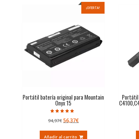
¡OFERTA!
Portátil batería original para Mountain
Portátil
Onyx 15
C4100,C
Valorado con
El
El
56,37
€
94,97
€
5.00
de 5
precio
precio
original
actual
Añadir al carrito