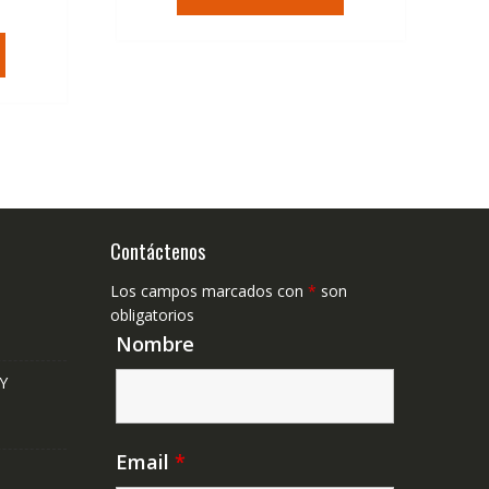
era:
es:
ecio
36,95€.
22,23€.
tual
,41€.
Contáctenos
Los campos marcados con
*
son
obligatorios
Nombre
Y
Email
*