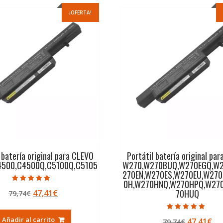
¡OFERTA!
 batería original para CLEVO
Portátil batería original pa
4500,C4500Q,C5100Q,C5105
W270,W270BUQ,W270EGQ,W2
270EN,W270ES,W270EU,W27
0H,W270HNQ,W270HPQ,W27
Valorado con
70HUQ
El
El
47,41
€
79,74
€
4.50
de 5
precio
precio
original
actual
Valorado con
Añadir al carrito
El
El
47,41
€
79,74
€
5.00