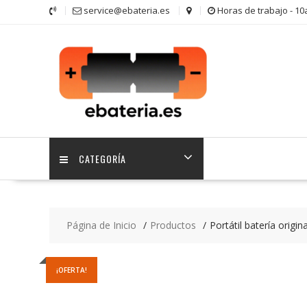
Saltar
service@ebateria.es
Horas de trabajo - 1
contenido
CATEGORÍA
Página de Inicio
Productos
Portátil batería orig
¡OFERTA!