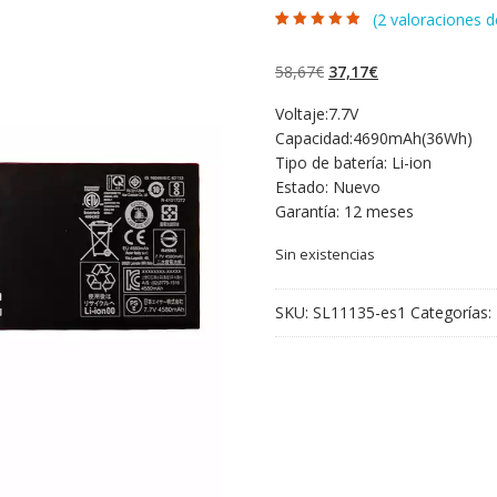
(
2
valoraciones de
Valorado con
2
5.00
de 5 en
base a
El
El
58,67
€
37,17
€
valoraciones de
clientes
precio
precio
Voltaje:7.7V
original
actual
Capacidad:4690mAh(36Wh)
era:
es:
Tipo de batería: Li-ion
58,67€.
37,17€.
Estado: Nuevo
Garantía: 12 meses
Sin existencias
SKU:
SL11135-es1
Categorías: