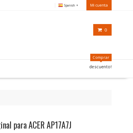
Mi cuenta
Spanish
▼
0
Comprar
descuento!
iginal para ACER AP17A7J