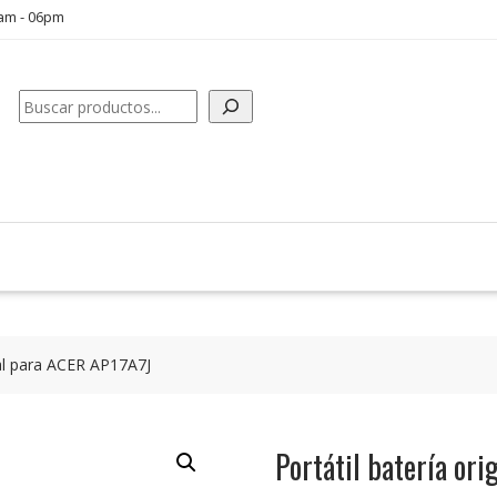
0am - 06pm
Buscar
inal para ACER AP17A7J
Portátil batería or