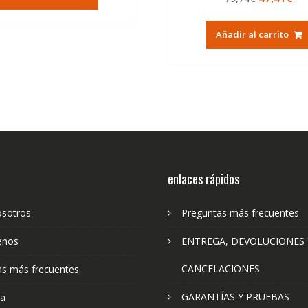
era:
es:
de 5
precio
pr
79,74€.
47,41€.
original
ac
Añadir al carrito
era:
es:
79,74€.
47
enlaces rápidos
osotros
Preguntas más frecuentes
enos
ENTREGA, DEVOLUCIONES 
CANCELACIONES
as más frecuentes
GARANTÍAS Y PRUEBAS
ta