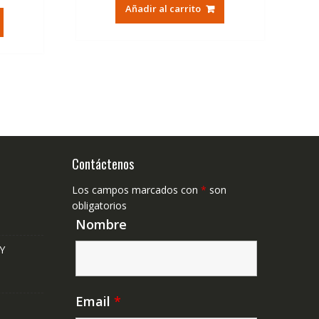
original
actual
Añadir al carrito
tual
era:
es:
79,74€.
47,41€.
,41€.
Contáctenos
Los campos marcados con
*
son
obligatorios
Nombre
Y
Email
*