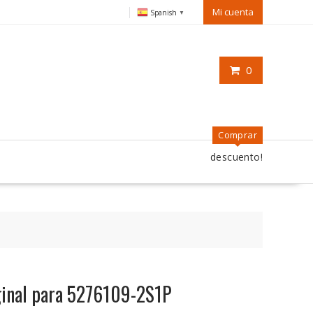
Mi cuenta
Spanish
▼
0
Comprar
descuento!
iginal para 5276109-2S1P