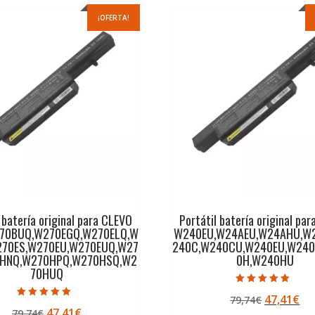
¡OFERTA!
 batería original para CLEVO
Portátil batería original pa
70BUQ,W270EGQ,W270ELQ,W
W240EU,W24AEU,W24AHU,W
270ES,W270EU,W270EUQ,W27
240C,W240CU,W240EU,W240
0HNQ,W270HPQ,W270HSQ,W2
0H,W240HU
70HUQ
Valorado con
El
El
47,41
€
79,74
€
5.00
Valorado con
de 5
El
El
47,41
€
79,74
€
precio
pr
5.00