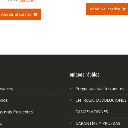
de 5
precio
precio
original
ac
Añadir al carrito
original
actual
era:
es:
Añadir al carrito
era:
es:
79,74€.
47
79,74€.
47,41€.
enlaces rápidos
osotros
Preguntas más frecuentes
enos
ENTREGA, DEVOLUCIONES 
CANCELACIONES
as más frecuentes
GARANTÍAS Y PRUEBAS
ta