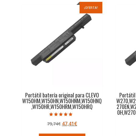
¡OFERTA!
Portátil batería original para CLEVO
Portátil
W150HM,W150HN,W150HNM,W150HNQ
W270,W2
,W150HR,W150HRM,W150HRQ
270EN,W
0H,W27
Valorado con
El
El
47,41
€
79,74
€
5.00
de 5
precio
precio