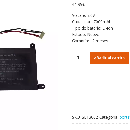
44,99
€
Voltaje: 7.6V
Capacidad: 7000mAh
Tipo de batería: Li-ion
Estado: Nuevo
Garantía: 12 meses
Portátil
Añadir al carrito
batería
original
para
5276109-
2S1P
cantidad
SKU:
SL13002
Categoría:
portá