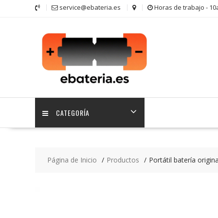
Saltar
service@ebateria.es
Horas de trabajo - 1
contenido
CATEGORÍA
Página de Inicio
Productos
Portátil batería orig