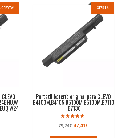
¡OFERTA!
¡OFERTA!
ra CLEVO
Portátil batería original para CLEVO
24BHU,W
B4100M,B4105,B5100M,B5130M,B7110
EUQ,W24
,B7130
Valorado con
El
El
47,41
€
79,74
€
5.00
de 5
precio
precio
ecio