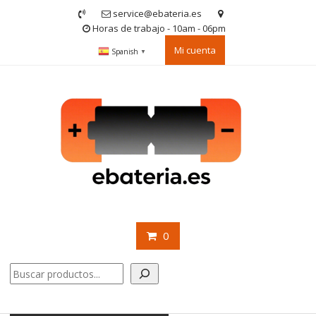
Saltar
service@ebateria.es
contenido
Horas de trabajo - 10am - 06pm
Mi cuenta
Spanish
▼
0
Buscar