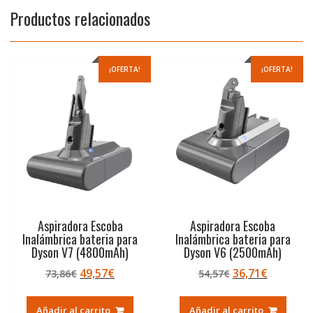
Productos relacionados
¡OFERTA!
¡OFERTA!
Aspiradora Escoba
Aspiradora Escoba
Inalámbrica bateria para
Inalámbrica bateria para
Dyson V7 (4800mAh)
Dyson V6 (2500mAh)
El
El
El
El
49,57
€
36,71
€
73,86
€
54,57
€
precio
precio
precio
precio
original
actual
original
actual
Añadir al carrito
Añadir al carrito