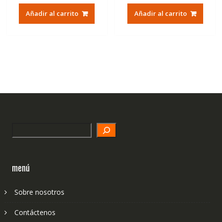
original
actual
original
actual
Añadir al carrito
Añadir al carrito
era:
es:
era:
es:
54,57€.
36,71€.
48,14€.
32,43€.
Search
menú
Sobre nosotros
Contáctenos