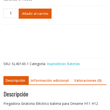
Fregadora
Añadir al carrito
Giratoria
Eléctrico
bateria
para
Dreame
H11
H12
cantidad
SKU:
SL40143-1
Categoría:
Aspiradoras Baterías
Descripción
Información adicional
Valoraciones (0)
Descripción
Fregadora Giratoria Eléctrico bateria para Dreame H11 H12