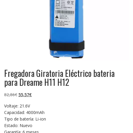
Fregadora Giratoria Eléctrico bateria
para Dreame H11 H12
El
El
82,86
€
55,57
€
precio
precio
Voltaje: 21.6V
original
actual
Capacidad: 4000mAh
era:
es:
Tipo de batería: Li-ion
82,86€.
55,57€.
Estado: Nuevo
Garantía: 6 meses