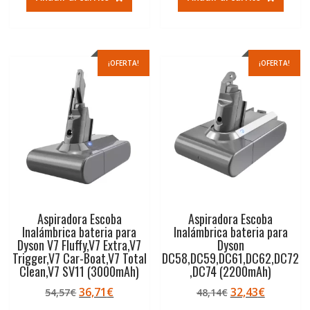
era:
es:
era:
es:
73,86€.
49,57€.
54,57€.
36,71€.
¡OFERTA!
¡OFERTA!
Aspiradora Escoba
Aspiradora Escoba
Inalámbrica bateria para
Inalámbrica bateria para
Dyson V7 Fluffy,V7 Extra,V7
Dyson
Trigger,V7 Car-Boat,V7 Total
DC58,DC59,DC61,DC62,DC72
Clean,V7 SV11 (3000mAh)
,DC74 (2200mAh)
El
El
El
El
36,71
€
32,43
€
54,57
€
48,14
€
precio
precio
precio
precio