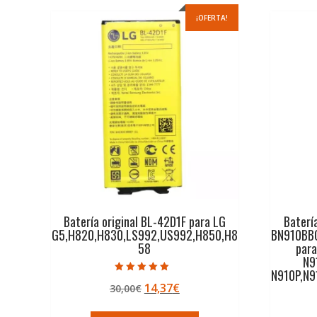
¡OFERTA!
Batería original BL-42D1F para LG
Baterí
G5,H820,H830,LS992,US992,H850,H8
BN910BB
58
par
N9
N910P,N9
Valorado con
El
El
14,37
€
30,00
€
5.00
de 5
precio
precio