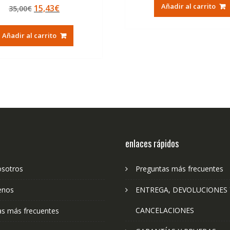
original
ac
Valorado con
Añadir al carrito
El
El
15,43
€
35,00
€
5.00
era:
es:
de 5
precio
precio
40,00€.
16
original
actual
Añadir al carrito
era:
es:
35,00€.
15,43€.
enlaces rápidos
osotros
Preguntas más frecuentes
enos
ENTREGA, DEVOLUCIONES 
CANCELACIONES
as más frecuentes