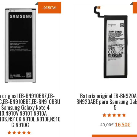
¡OFERTA!
a original EB-BN910BBZ,EB-
Batería original EB-BN920
C,EB-BN910BBE,EB-BN910BBU
BN920ABE para Samsung Gal
a Samsung Galaxy Note 4
5
10,N910V,N910T,N910A
10S,N910K,N910L,N910F,N910
Valorado con
G,N910C
El
El
16,50
€
40,00
€
4.50
de 5
precio
pr