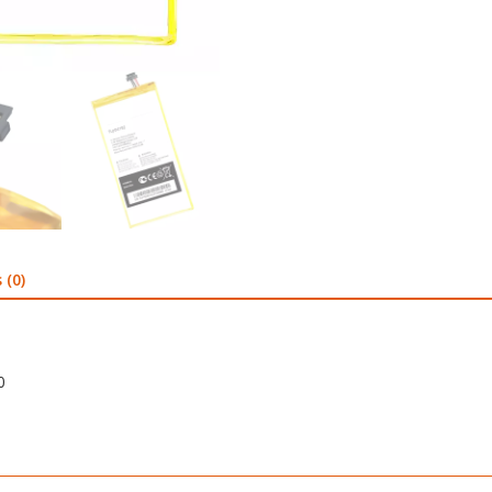
 (0)
0