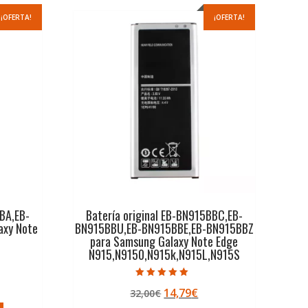
¡OFERTA!
¡OFERTA!
ABA,EB-
Batería original EB-BN915BBC,EB-
axy Note
BN915BBU,EB-BN915BBE,EB-BN915BBZ
para Samsung Galaxy Note Edge
N915,N9150,N915k,N915L,N915S
Valorado con
El
El
14,79
€
ecio
32,00
€
5.00
de 5
precio
precio