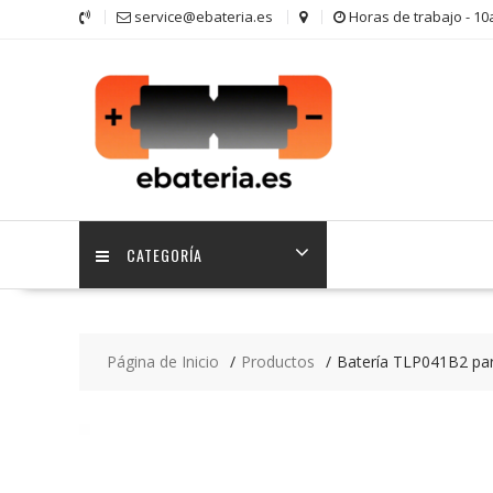
Saltar
service@ebateria.es
Horas de trabajo - 1
contenido
CATEGORÍA
Página de Inicio
Productos
Batería TLP041B2 par