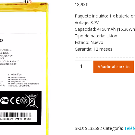
18,93
€
Paquete incluido: 1 x batería or
Voltaje: 3.7V
Capacidad: 4150mAh (15.36Wh
Tipo de batería: Li-ion
Estado: Nuevo
Garantía: 12 meses
Batería
Añadir al carrito
TLP041B2
para
Alcatel
One
Touch
Evo
7
HD
cantidad
SKU:
SL32582
Categoría:
Teléf