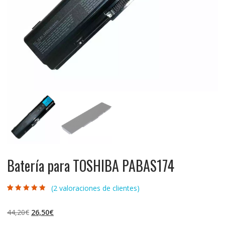
Batería para TOSHIBA PABAS174
(
2
valoraciones de clientes)
Valorado con
2
4.50
de 5 en
base a
El
El
44,20
€
26,50
€
valoraciones
de clientes
precio
precio