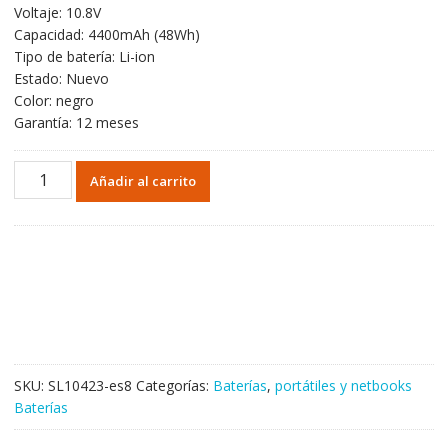
Voltaje: 10.8V
original
actual
Capacidad: 4400mAh (48Wh)
era:
es:
Tipo de batería: Li-ion
44,20€.
26,50€.
Estado: Nuevo
Color: negro
Garantía: 12 meses
Batería
Añadir al carrito
para
TOSHIBA
PABAS174
cantidad
SKU:
SL10423-es8
Categorías:
Baterías
,
portátiles y netbooks
Baterías