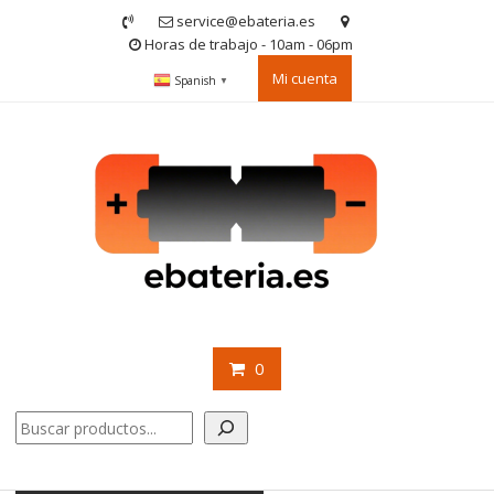
Saltar
service@ebateria.es
contenido
Horas de trabajo - 10am - 06pm
Mi cuenta
Spanish
▼
0
Buscar