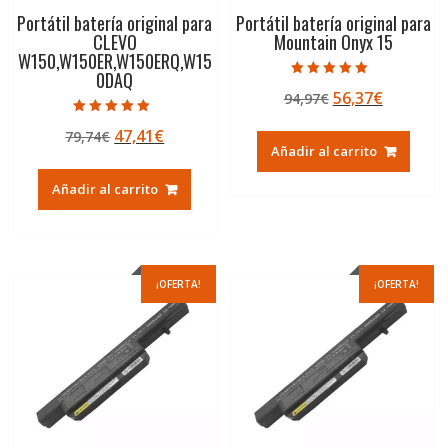
Portátil batería original para
Portátil batería original para
CLEVO
Mountain Onyx 15
W150,W150ER,W150ERQ,W15
0DAQ
Valorado con
El
El
56,37
€
94,97
€
5.00
de 5
precio
precio
Valorado con
El
El
47,41
€
79,74
€
5.00
original
actual
de 5
Añadir al carrito
precio
precio
era:
es:
original
actual
94,97€.
56,37€.
Añadir al carrito
era:
es:
79,74€.
47,41€.
¡OFERTA!
¡OFERTA!