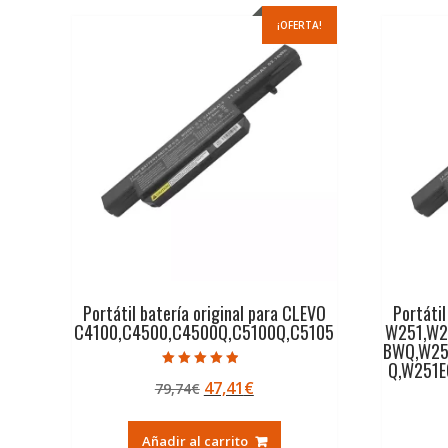
¡OFERTA!
Portátil batería original para CLEVO
Portátil
C4100,C4500,C4500Q,C5100Q,C5105
W251,W2
BWQ,W25
Q,W251E
Valorado con
El
El
47,41
€
79,74
€
4.50
de 5
precio
precio
original
actual
Añadir al carrito