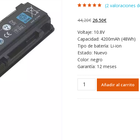
(
2
valoraciones de
Valorado con
2
5.00
de 5 en
base a
El
El
44,20
€
26,50
€
valoraciones de
clientes
precio
precio
Voltaje: 10.8V
original
actual
Capacidad: 4200mAh (48Wh)
era:
es:
Tipo de batería: Li-ion
44,20€.
26,50€.
Estado: Nuevo
Color: negro
Garantía: 12 meses
Batería
Añadir al carrito
para
TOSHIBA
Satellite
M800
cantidad