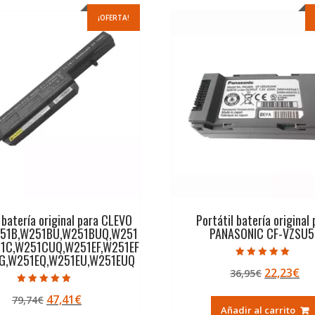
¡OFERTA!
 batería original para CLEVO
Portátil batería original
51B,W251BU,W251BUQ,W251
PANASONIC CF-VZSU5
1C,W251CUQ,W251EF,W251EF
G,W251EQ,W251EU,W251EUQ
Valorado con
El
El
22,23
€
36,95
€
5.00
de 5
precio
pr
Valorado con
El
El
47,41
€
79,74
€
5.00
original
ac
de 5
Añadir al carrito
precio
precio