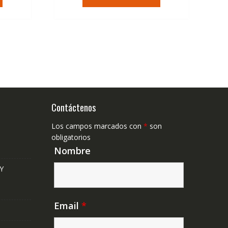
era:
es:
,23€.
79,74€.
47,41€.
Contáctenos
Los campos marcados con
*
son
obligatorios
Nombre
Y
Email
*