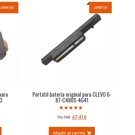
¡OFERTA!
¡OFERTA!
 para
Portátil batería original para CLEVO 6-
3
87-C480S-4G41
Valorado con
El
El
47,41
€
79,74
€
4.50
de 5
ecio
precio
precio
tual
original
actual
Añadir al carrito