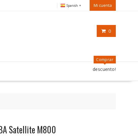
Mi cuenta
Spanish
▼
0
Comprar
descuento!
BA Satellite M800