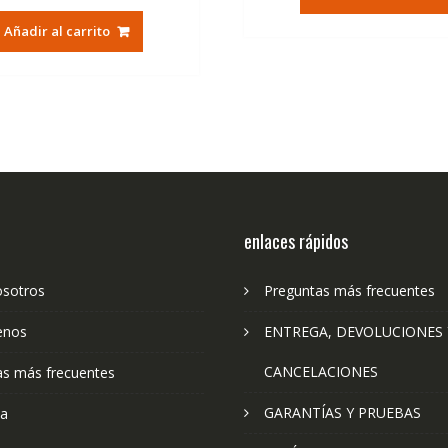
era:
es:
original
actual
36,95€.
22
Añadir al carrito
era:
es:
79,74€.
47,41€.
enlaces rápidos
osotros
Preguntas más frecuentes
enos
ENTREGA, DEVOLUCIONES 
CANCELACIONES
as más frecuentes
GARANTÍAS Y PRUEBAS
ta