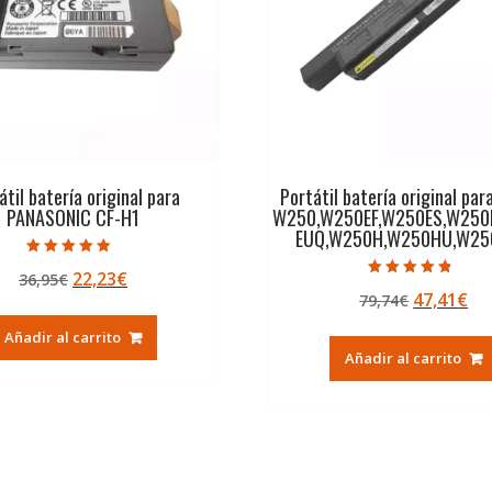
átil batería original para
Portátil batería original pa
PANASONIC CF-H1
W250,W250EF,W250ES,W250
EUQ,W250H,W250HU,W2
Valorado con
El
El
22,23
€
36,95
€
4.50
Valorado con
de 5
El
El
47,41
€
precio
precio
79,74
€
4.50
de 5
precio
pr
original
actual
Añadir al carrito
original
ac
era:
es:
Añadir al carrito
era:
es:
36,95€.
22,23€.
79,74€.
47