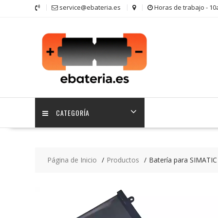
Saltar
service@ebateria.es
Horas de trabajo - 1
contenido
CATEGORÍA
Página de Inicio
Productos
Batería para SIMATI