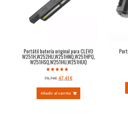
Portátil batería original para CLEVO
Port
W251H,W252HU,W251HNQ,W251HPQ,
W251HSQ,W251HU,W251HUQ
Valorado con
El
El
47,41
€
79,74
€
5.00
de 5
precio
precio
original
actual
Añadir al carrito
era:
es:
79,74€.
47,41€.