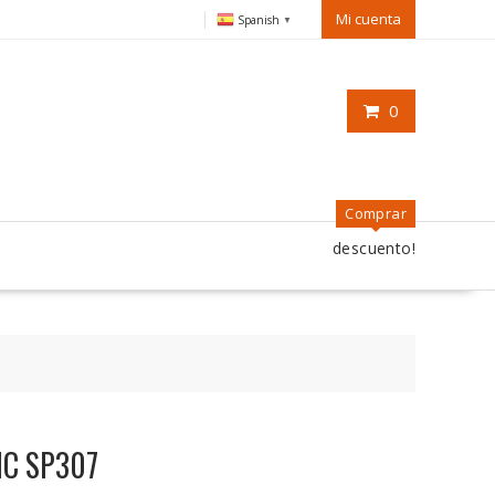
Mi cuenta
Spanish
▼
0
Comprar
descuento!
TIC SP307