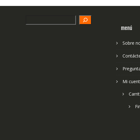
Search
menú
Sobre n
Contáct
Pregunt
Mi cuen
Carri
Fi