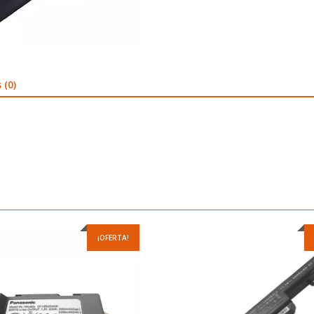
 (0)
¡OFERTA!