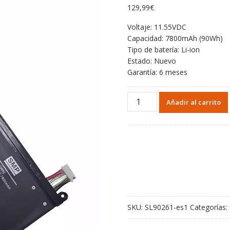
129,99
€
Voltaje: 11.55VDC
Capacidad: 7800mAh (90Wh)
Tipo de batería: Li-ion
Estado: Nuevo
Garantía: 6 meses
Batería
Añadir al carrito
para
SIMATIC
SP307
cantidad
SKU:
SL90261-es1
Categorías: