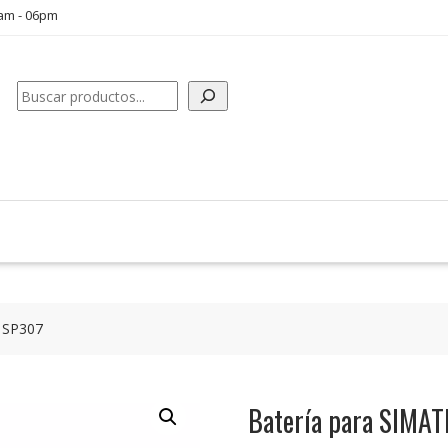
0am - 06pm
Buscar
C SP307
Batería para SIMA