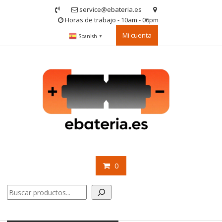
Saltar
service@ebateria.es
contenido
Horas de trabajo - 10am - 06pm
Mi cuenta
Spanish
▼
0
Buscar