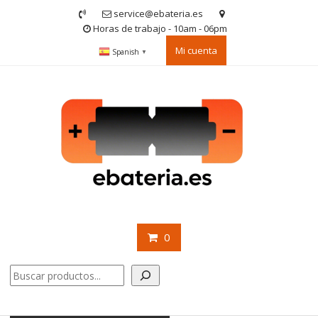
Saltar
service@ebateria.es
contenido
Horas de trabajo - 10am - 06pm
Mi cuenta
Spanish
▼
0
Buscar