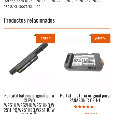
Batería para KL-500/KL-500E/KL-280E/KL-360/KL-520/KL-
280G/KL-300T/KL-400
Productos relacionados
¡OFERTA!
¡OFERTA!
Portátil batería original para
Portátil batería original para
CLEVO
PANASONIC CF-H1
W251H,W252HU,W251HNQ,W
251HPQ,W251HSQ,W251HU,W
Valorado con