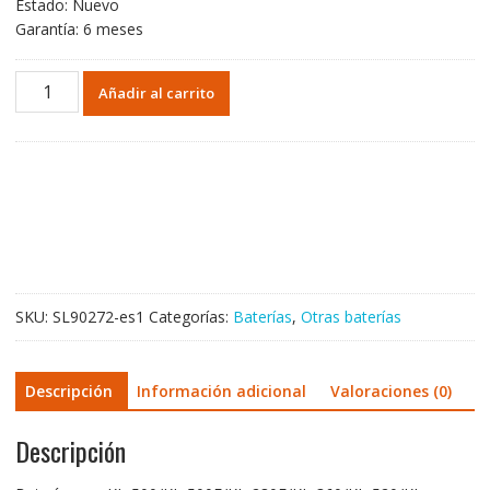
Estado: Nuevo
Garantía: 6 meses
Batería
Añadir al carrito
para
KL-
500/KL-
500E/KL-
280E/KL-
360/KL-
520/KL-
280G/KL-
300T/KL-
SKU:
SL90272-es1
Categorías:
Baterías
,
Otras baterías
400
cantidad
Descripción
Información adicional
Valoraciones (0)
Descripción