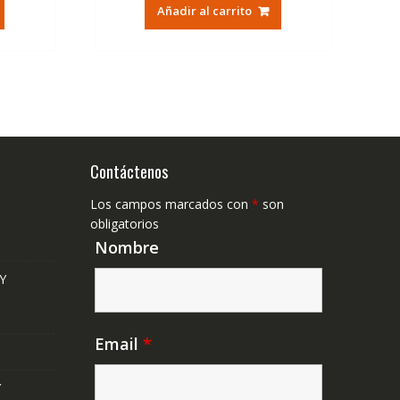
tual
original
actual
Añadir al carrito
era:
es:
,41€.
79,74€.
47,41€.
Contáctenos
Los campos marcados con
*
son
obligatorios
Nombre
Y
Email
*
Y