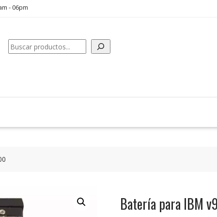
0am - 06pm
Buscar
00
Batería para IBM 