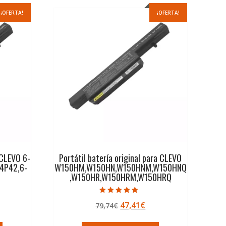
¡OFERTA!
¡OFERTA!
 CLEVO 6-
Portátil batería original para CLEVO
4P42,6-
W150HM,W150HN,W150HNM,W150HNQ
,W150HR,W150HRM,W150HRQ
Valorado con
El
El
47,41
€
79,74
€
5.00
de 5
ecio
precio
precio