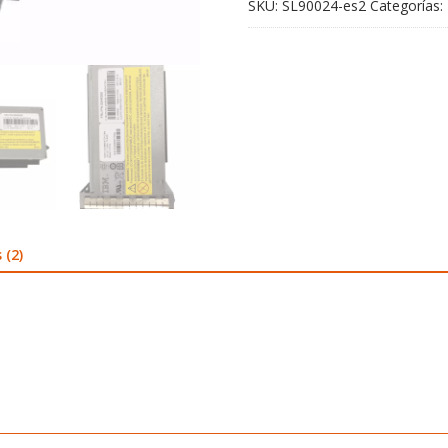
SKU:
SL90024-es2
Categorías:
 (2)