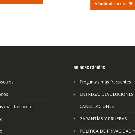
original
ac
era:
es:
Añadir al carrito
era:
es:
36,95€.
22,23€.
79,74€.
47
enlaces rápidos
osotros
Preguntas más frecuentes
enos
ENTREGA, DEVOLUCIONES 
CANCELACIONES
as más frecuentes
GARANTÍAS Y PRUEBAS
ta
to
POLÍTICA DE PRIVACIDAD 