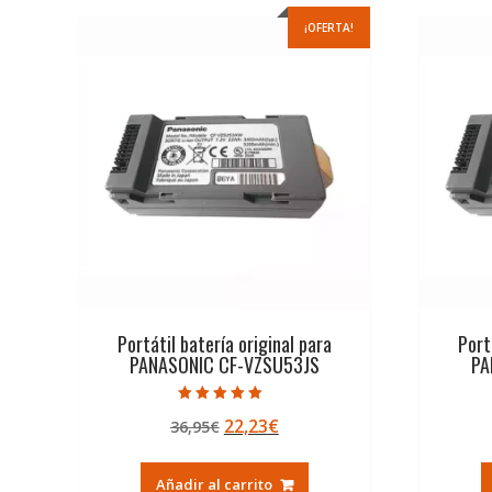
¡OFERTA!
Portátil batería original para
Port
PANASONIC CF-VZSU53JS
PA
Valorado con
El
El
22,23
€
36,95
€
5.00
de 5
precio
precio
original
actual
Añadir al carrito