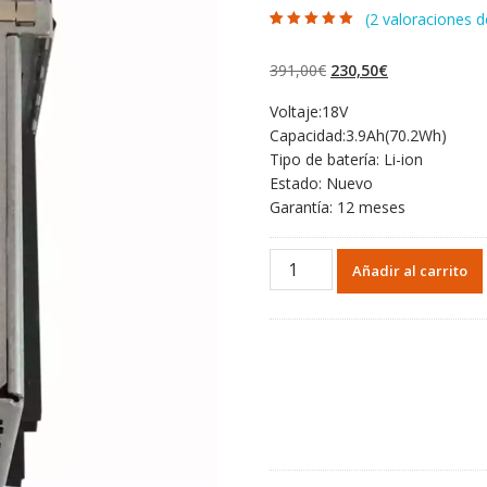
(
2
valoraciones de
Valorado con
2
5.00
de 5 en
base a
El
El
391,00
€
230,50
€
valoraciones de
clientes
precio
precio
Voltaje:18V
original
actual
Capacidad:3.9Ah(70.2Wh)
era:
es:
Tipo de batería: Li-ion
391,00€.
230,50€.
Estado: Nuevo
Garantía: 12 meses
Batería
Añadir al carrito
para
IBM
v9000
cantidad