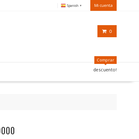
Mi cuenta
Spanish
▼
0
Comprar
descuento!
v9000