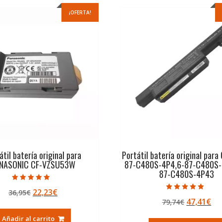
¡OFERTA!
átil batería original para
Portátil batería original para
NASONIC CF-VZSU53W
87-C480S-4P4,6-87-C480S-
87-C480S-4P43
Valorado con
El
El
22,23
€
36,95
€
5.00
Valorado con
de 5
El
El
47,41
€
precio
precio
79,74
€
5.00
de 5
precio
pr
original
actual
Añadir al carrito