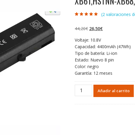
XB61,HSTNN-XB68
(
2
valoraciones de
Valorado con
2
4.50
de 5 en
base a
El
El
44,20
€
26,50
€
valoraciones
de clientes
precio
precio
Voltaje: 10.8V
original
actual
Capacidad: 4400mAh (47Wh)
era:
es:
Tipo de batería: Li-ion
44,20€.
26,50€.
Estado: Nuevo 8 pin
Color: negro
Garantía: 12 meses
Batería
Añadir al carrito
para
HP
HSTNN-
XB24,HSTNN-
XB59,HSTNN-
XB61,HSTNN-
XB68,HSTNN-