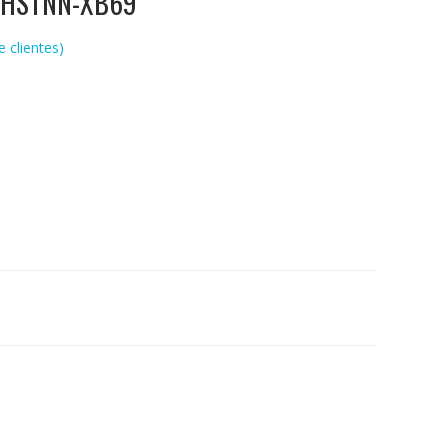
,HSTNN-XB69
 clientes)