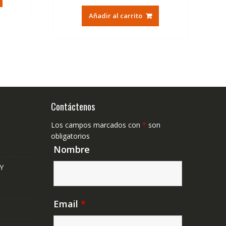
original
actual
,23€.
Añadir al carrito
era:
es:
79,74€.
47,41€.
Contáctenos
Los campos marcados con
*
son
obligatorios
Nombre
Y
Email
*