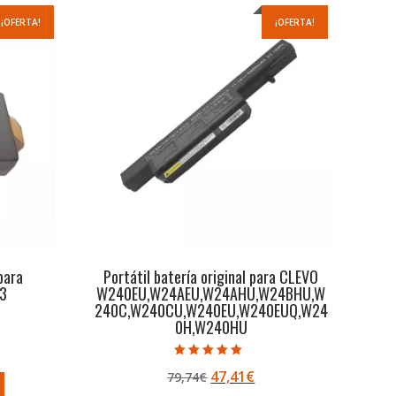
¡OFERTA!
¡OFERTA!
 para
Portátil batería original para CLEVO
3
W240EU,W24AEU,W24AHU,W24BHU,W
240C,W240CU,W240EU,W240EUQ,W24
0H,W240HU
ecio
Valorado con
El
El
47,41
€
79,74
€
5.00
tual
de 5
precio
precio