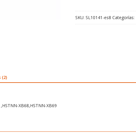
XB69
cantidad
SKU:
SL10141-es8
Categorías:
 (2)
61,HSTNN-XB68,HSTNN-XB69