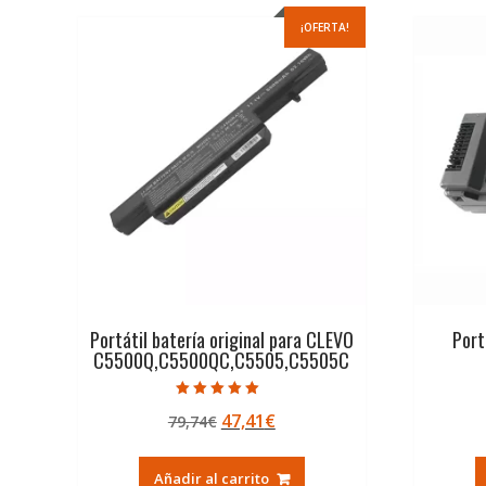
¡OFERTA!
Portátil batería original para CLEVO
Port
C5500Q,C5500QC,C5505,C5505C
Valorado con
El
El
47,41
€
79,74
€
5.00
de 5
precio
precio
original
actual
Añadir al carrito