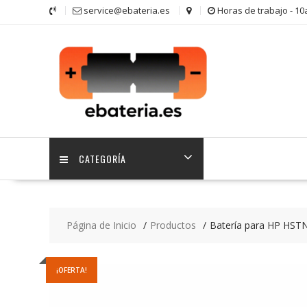
Saltar
service@ebateria.es
Horas de trabajo - 1
contenido
CATEGORÍA
Página de Inicio
Productos
Batería para HP H
¡OFERTA!