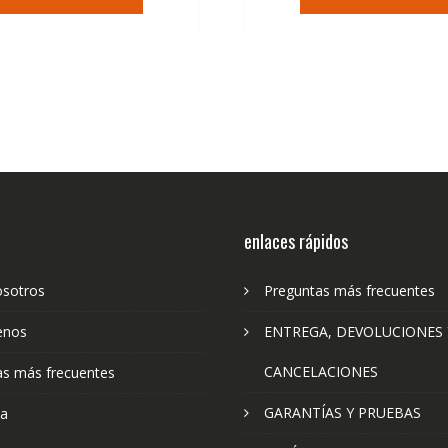
era:
es:
era:
es:
36,95€.
22,23€.
36,95€.
22
enlaces rápidos
osotros
Preguntas más frecuentes
enos
ENTREGA, DEVOLUCIONES 
CANCELACIONES
as más frecuentes
GARANTÍAS Y PRUEBAS
ta