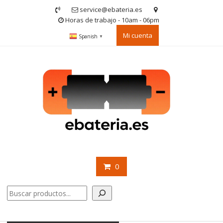
Saltar
service@ebateria.es
contenido
Horas de trabajo - 10am - 06pm
Mi cuenta
Spanish
▼
0
Buscar