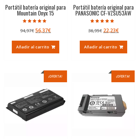
Portátil batería original para
Portátil batería original para
Mountain Onyx 15
PANASONIC CF-VZSU53AW
Valorado con
Valorado con
El
El
El
El
56,37
€
22,23
€
94,97
€
36,95
€
5.00
4.50
de 5
de 5
precio
precio
precio
precio
original
actual
original
actual
Añadir al carrito
Añadir al carrito
era:
es:
era:
es:
94,97€.
56,37€.
36,95€.
22,23€.
¡OFERTA!
¡OFERTA!