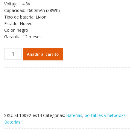
Voltaje: 14.8V
original
actual
Capacidad: 2600mAh (38Wh)
era:
es:
Tipo de batería: Li-ion
47,83€.
28,63€.
Estado: Nuevo
Color: negro
Garantía: 12 meses
Batería
Añadir al carrito
para
DELL
Vostro
3300
cantidad
SKU:
SL10092-es14
Categorías:
Baterías
,
portátiles y netbooks
Baterías