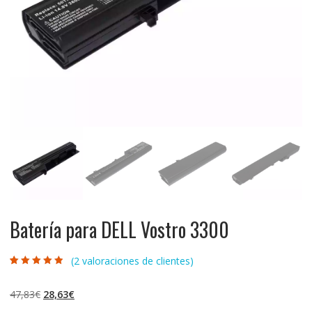
Batería para DELL Vostro 3300
(
2
valoraciones de clientes)
Valorado con
2
4.50
de 5 en
base a
El
El
47,83
€
28,63
€
valoraciones
de clientes
precio
precio