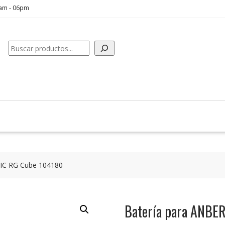
0am - 06pm
Buscar
IC RG Cube 104180
Batería para ANBE