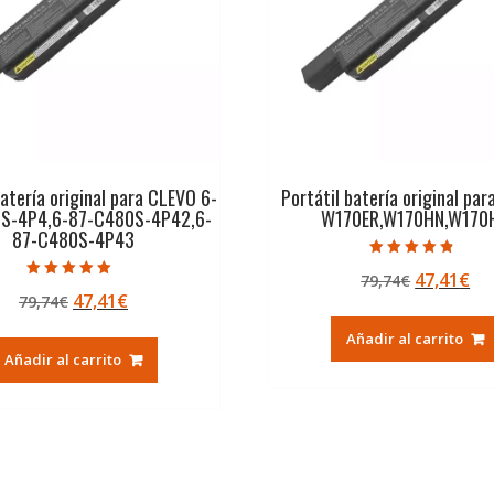
batería original para CLEVO 6-
Portátil batería original pa
S-4P4,6-87-C480S-4P42,6-
W170ER,W170HN,W170
87-C480S-4P43
Valorado con
El
El
47,41
€
79,74
€
4.50
Valorado con
de 5
El
El
47,41
€
79,74
€
precio
pr
5.00
de 5
precio
precio
original
ac
Añadir al carrito
original
actual
era:
es:
Añadir al carrito
era:
es:
79,74€.
47
79,74€.
47,41€.