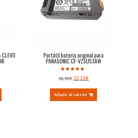
ra CLEVO
Portátil batería original para
HR
PANASONIC CF-VZSU53AW
Valorado con
El
El
22,23
€
36,95
€
4.50
de 5
ecio
precio
precio
tual
original
actual
Añadir al carrito
era:
es:
,41€.
36,95€.
22,23€.