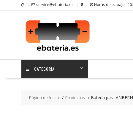
Saltar
service@ebateria.es
Horas de trabajo - 1
contenido
CATEGORÍA
Página de Inicio
Productos
Batería para ANBERN