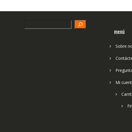
Search
menú
Sobre n
Contáct
Pregunt
Mi cuen
Carri
Fi