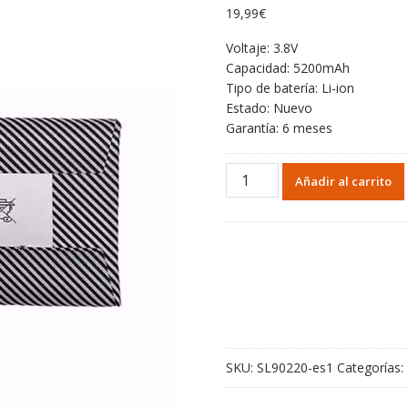
19,99
€
Voltaje: 3.8V
Capacidad: 5200mAh
Tipo de batería: Li-ion
Estado: Nuevo
Garantía: 6 meses
Batería
Añadir al carrito
para
ANBERNIC
RG
Cube
104180
cantidad
SKU:
SL90220-es1
Categorías: