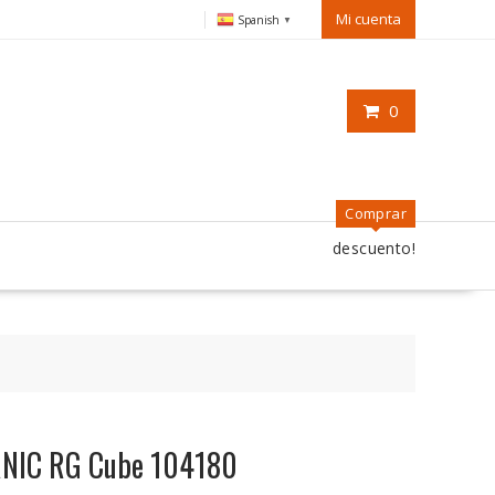
Mi cuenta
Spanish
▼
0
Comprar
descuento!
RNIC RG Cube 104180