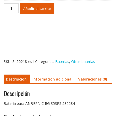
Batería
Añadir al carrito
para
ANBERNIC
RG
353PS
535284
cantidad
SKU:
SL90218-es1
Categorías:
Baterías
,
Otras baterías
Descripción
Información adicional
Valoraciones (0)
Descripción
Batería para ANBERNIC RG 353PS 535284