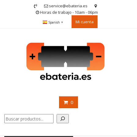
Saltar
service@ebateria.es
contenido
Horas de trabajo - 10am - 06pm
Mi cuenta
Spanish
▼
0
Buscar