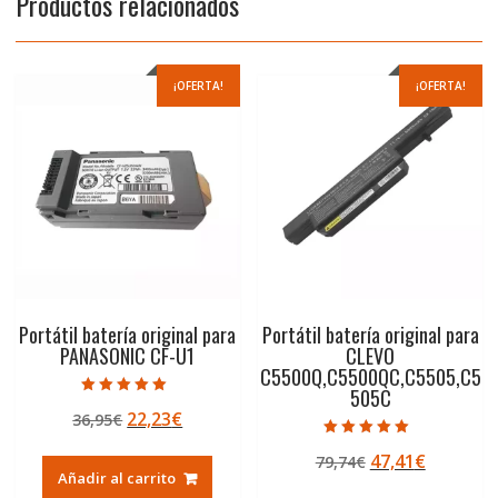
Productos relacionados
¡OFERTA!
¡OFERTA!
Portátil batería original para
Portátil batería original para
PANASONIC CF-U1
CLEVO
C5500Q,C5500QC,C5505,C5
505C
Valorado con
El
El
22,23
€
36,95
€
5.00
de 5
precio
precio
Valorado con
El
El
47,41
€
79,74
€
5.00
original
actual
de 5
Añadir al carrito
precio
precio
era:
es: