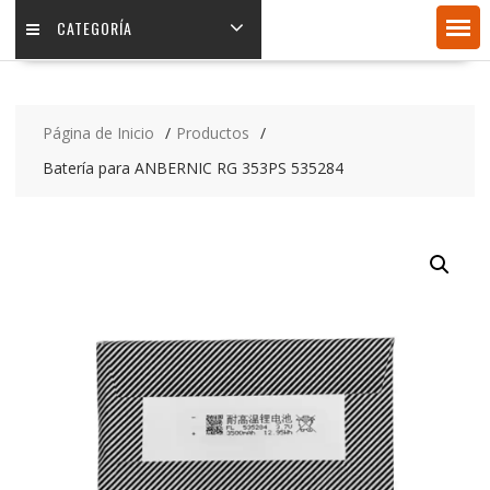
CATEGORÍA
Página de Inicio
Productos
Batería para ANBERNIC RG 353PS 535284