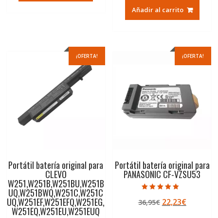
original
actual
36,95€.
22,23€.
Añadir al carrito
era:
es:
79,74€.
47,41€.
¡OFERTA!
¡OFERTA!
Portátil batería original para
Portátil batería original para
CLEVO
PANASONIC CF-VZSU53
W251,W251B,W251BU,W251B
UQ,W251BWQ,W251C,W251C
Valorado con
UQ,W251EF,W251EFQ,W251EG,
El
El
22,23
€
36,95
€
5.00
de 5
W251EQ,W251EU,W251EUQ
precio
precio