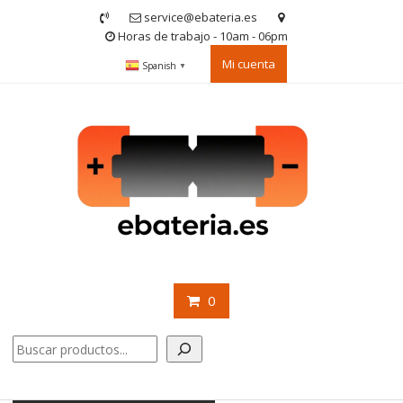
Saltar
service@ebateria.es
contenido
Horas de trabajo - 10am - 06pm
Mi cuenta
Spanish
▼
0
Buscar