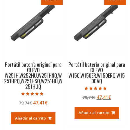
Portátil batería original para
Portátil batería original para
CLEVO
CLEVO
W251H,W252HU,W251HNQ,W
W150,W150ER,W150ERQ,W15
251HPQ,W251HSQ,W251HU,W
0DAQ
251HUQ
Valorado con
El
El
47,41
€
79,74
€
5.00
Valorado con
de 5
El
El
47,41
€
79,74
€
precio
precio
5.00
de 5
precio
precio
original
actual
Añadir al carrito
original
actual
era:
es:
Añadir al carrito
era:
es:
79,74€.
47,41€.
79,74€.
47,41€.