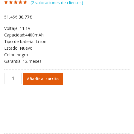
(
2
valoraciones de clientes)
Valorado con
2
5.00
de 5 en
base a
El
El
51,45
€
30,77
€
valoraciones de
clientes
precio
precio
Voltaje: 11.1V
original
actual
Capacidad:4400mAh
era:
es:
Tipo de batería: Li-ion
51,45€.
30,77€.
Estado: Nuevo
Color: negro
Garantía: 12 meses
Batería
Añadir al carrito
para
ChiliGreen
Sienna
300,Sienna
500,Sienna
510,Sienna
700,Sienna
710