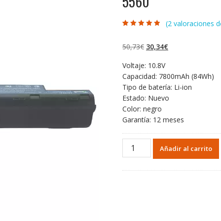
5560
(
2
valoraciones de
Valorado con
2
4.50
de 5 en
base a
El
El
50,73
€
30,34
€
valoraciones
de clientes
precio
precio
Voltaje: 10.8V
original
actual
Capacidad: 7800mAh (84Wh)
era:
es:
Tipo de batería: Li-ion
50,73€.
30,34€.
Estado: Nuevo
Color: negro
Garantía: 12 meses
Batería
Añadir al carrito
para
ACER
Aspire
5250,Aspire
5350,Aspire
5560
cantidad