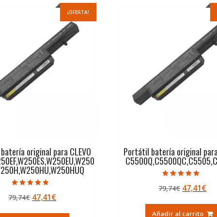
¡OFERTA!
 batería original para CLEVO
Portátil batería original pa
50EF,W250ES,W250EU,W250
C5500Q,C5500QC,C5505,
W250H,W250HU,W250HUQ
Valorado con
El
El
47,41
€
79,74
€
5.00
Valorado con
de 5
El
El
47,41
€
79,74
€
precio
pr
4.50
de 5
precio
precio
original
ac
Añadir al carrito