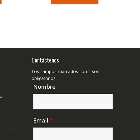
era:
es:
,41€.
36,95€.
22,23€.
Contáctenos
Los campos marcados con
*
son
obligatorios
Nombre
Y
Email
*
Y