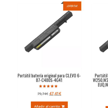
¡OFERTA!
Portátil batería original para CLEVO 6-
Portátil
87-C480S-4G41
W250,W2
EUQ,
Valorado con
El
El
47,41
€
79,74
€
4.50
de 5
precio
precio
original
actual
Añadir al carrito