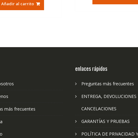
original
actual
era:
es:
Añadir al carrito
era:
es:
79,74€.
47
79,74€.
47,41€.
enlaces rápidos
osotros
Preguntas más frecuentes
enos
ENTREGA, DEVOLUCIONES 
CANCELACIONES
as más frecuentes
GARANTÍAS Y PRUEBAS
ta
to
POLÍTICA DE PRIVACIDAD 