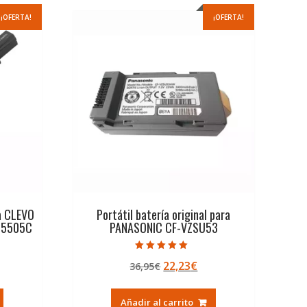
¡OFERTA!
¡OFERTA!
ra CLEVO
Portátil batería original para
C5505C
PANASONIC CF-VZSU53
Valorado con
El
El
22,23
€
36,95
€
5.00
de 5
ecio
precio
precio
tual
original
actual
Añadir al carrito