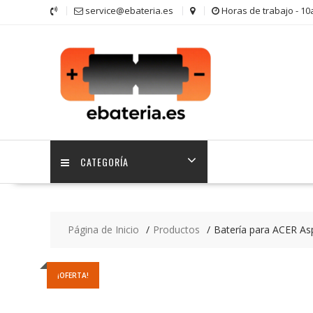
Saltar
service@ebateria.es
Horas de trabajo - 1
contenido
CATEGORÍA
Página de Inicio
Productos
Batería para ACER As
¡OFERTA!