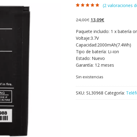
(
2
valoraciones de
Valorado con
2
4.50
de 5 en
base a
El
El
24,00
€
13,09
€
valoraciones
de clientes
precio
precio
Paquete incluido: 1 x batería or
original
actual
Voltaje:3.7V
era:
es:
Capacidad:2000mAh(7.4Wh)
24,00€.
13,09€.
Tipo de batería: Li-ion
Estado: Nuevo
Garantía: 12 meses
Sin existencias
SKU:
SL30968
Categoría:
Teléf