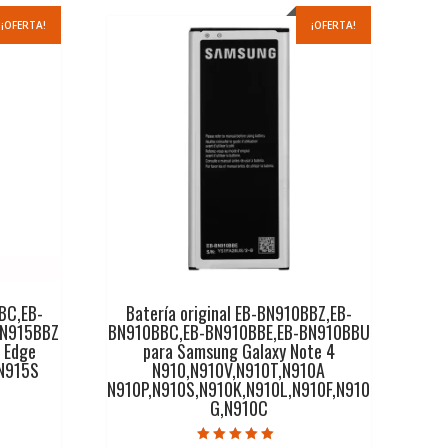
¡OFERTA!
¡OFERTA!
BC,EB-
Batería original EB-BN910BBZ,EB-
BN915BBZ
BN910BBC,EB-BN910BBE,EB-BN910BBU
 Edge
para Samsung Galaxy Note 4
N915S
N910,N910V,N910T,N910A
N910P,N910S,N910K,N910L,N910F,N910
G,N910C
ecio