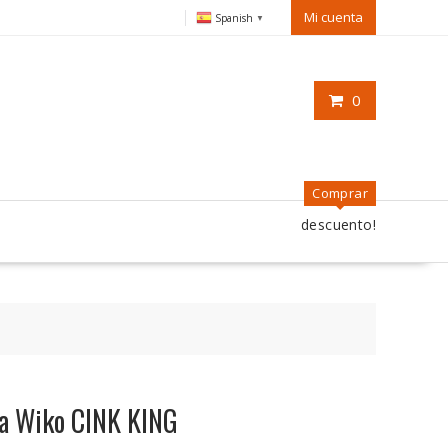
Mi cuenta
Spanish
▼
0
Comprar
descuento!
ra Wiko CINK KING