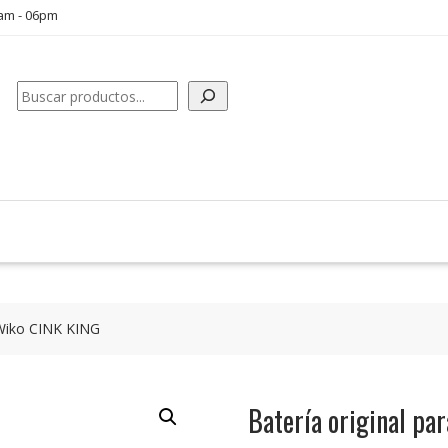
0am - 06pm
Buscar
 Wiko CINK KING
Batería original pa