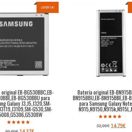
¡OFERTA!
a original EB-BG530BBC,EB-
Batería original EB-BN915B
0BBE,EB-BG530BBU para
BN915BBU,EB-BN915BBE,EB-
ng Galaxy J3,J5,J320,SM-
para Samsung Galaxy Note
,J3119,J3109,SM-G530,SM-
N915,N9150,N915k,N915L,
5008,G5306,G5308W
Valorado con
El
El
14,79
€
32,00
€
5.00
Valorado con
de 5
El
El
14,37
€
30,00
€
precio
pr
5.00