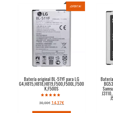
¡OFERTA!
Batería original BL-51YF para LG
Baterí
G4,H815,H818,H819,F500,F500L,F500
BG53
K,F500S
Samsu
J3110
J
Valorado con
El
El
14,37
€
30,00
€
4.50
de 5
precio
precio