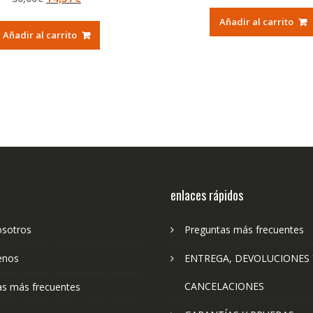
de 5
precio
precio
original
ac
Añadir al carrito
original
actual
era:
es:
Añadir al carrito
era:
es:
32,00€.
14
30,00€.
14,37€.
enlaces rápidos
osotros
Preguntas más frecuentes
enos
ENTREGA, DEVOLUCIONES 
CANCELACIONES
as más frecuentes