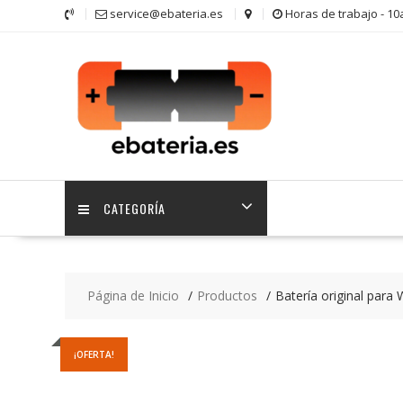
Saltar
service@ebateria.es
Horas de trabajo - 1
contenido
CATEGORÍA
Página de Inicio
Productos
Batería original para
¡OFERTA!