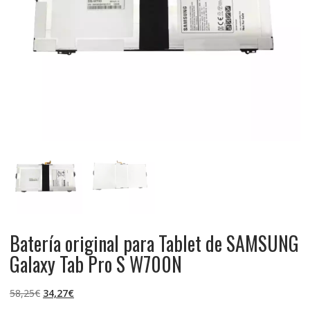
Batería original para Tablet de SAMSUNG
Galaxy Tab Pro S W700N
El
El
58,25
€
34,27
€
precio
precio