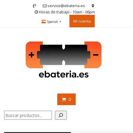
Saltar
service@ebateria.es
contenido
Horas de trabajo - 10am - 06pm
Mi cuenta
Spanish
▼
0
Buscar