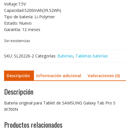
Voltaje:7.5V
original
actual
Capacidad:5200mAh(39.52Wh)
era:
es:
Tipo de batería: Li-Polymer
58,25€.
34,27€.
Estado: Nuevo
Garantía: 12 meses
Sin existencias
SKU:
SL20226-2
Categorías:
Baterías
,
Tabletas baterías
Descripción
Información adicional
Valoraciones (0)
Descripción
Batería original para Tablet de SAMSUNG Galaxy Tab Pro S
W700N
Productos relacionados