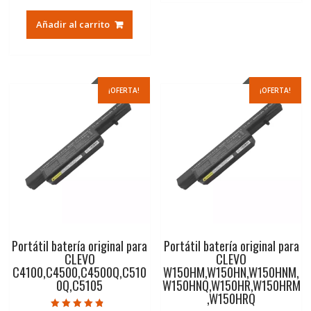
precio
precio
original
actual
Añadir al carrito
era:
es:
79,74€.
47,41€.
¡OFERTA!
¡OFERTA!
Portátil batería original para
Portátil batería original para
CLEVO
CLEVO
C4100,C4500,C4500Q,C510
W150HM,W150HN,W150HNM,
0Q,C5105
W150HNQ,W150HR,W150HRM
,W150HRQ