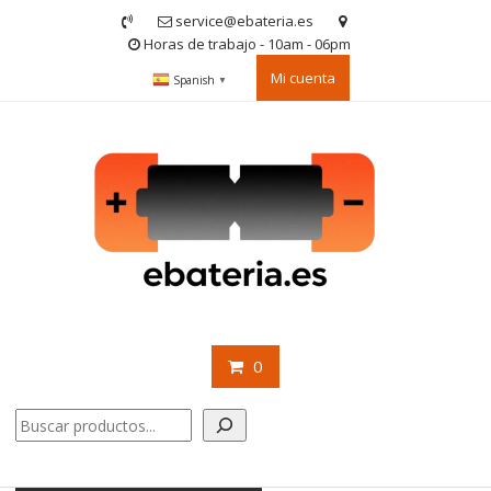
Saltar
service@ebateria.es
contenido
Horas de trabajo - 10am - 06pm
Mi cuenta
Spanish
▼
0
Buscar