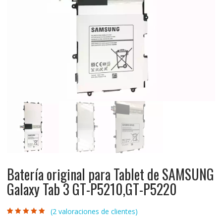
Batería original para Tablet de SAMSUNG
Galaxy Tab 3 GT-P5210,GT-P5220
(
2
valoraciones de clientes)
Valorado con
2