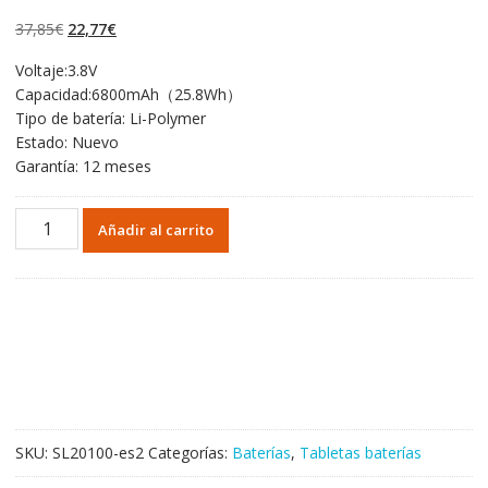
4.50
de 5 en
base a
El
El
37,85
€
22,77
€
valoraciones
de clientes
precio
precio
Voltaje:3.8V
original
actual
Capacidad:6800mAh（25.8Wh）
era:
es:
Tipo de batería: Li-Polymer
37,85€.
22,77€.
Estado: Nuevo
Garantía: 12 meses
Batería
Añadir al carrito
original
para
Tablet
de
SAMSUNG
Galaxy
Tab
3
GT-
SKU:
SL20100-es2
Categorías:
Baterías
,
Tabletas baterías
P5210,GT-
P5220