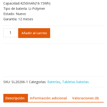
Capacidad:4250mAh(16.15Wh)
era:
es:
Tipo de batería: Li-Polymer
41,25€.
24,27€.
Estado: Nuevo
Garantía: 12 meses
Batería
Añadir al carrito
original
para
Tablet
de
LENOVO
L15D1P32
cantidad
SKU:
SL20206-1
Categorías:
Baterías
,
Tabletas baterías
Descripción
Información adicional
Valoraciones (0)