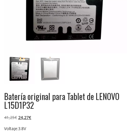
Batería original para Tablet de LENOVO
L15D1P32
El
El
41,25
€
24,27
€
precio
precio
Voltaje:3.8V
original
actual