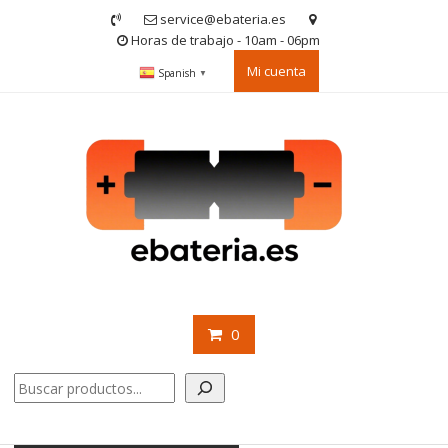
Saltar
service@ebateria.es
contenido
Horas de trabajo - 10am - 06pm
Mi cuenta
Spanish
▼
0
Buscar