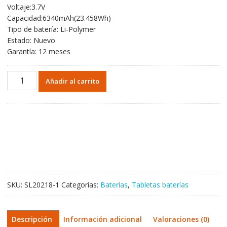
Voltaje:3.7V
original
actual
Capacidad:6340mAh(23.458Wh)
era:
es:
Tipo de batería: Li-Polymer
34,11€.
20,07€.
Estado: Nuevo
Garantía: 12 meses
Batería
Añadir al carrito
original
para
Tablet
de
LENOVO
L12D2P31,LENOVO
S6000
cantidad
SKU:
SL20218-1
Categorías:
Baterías
,
Tabletas baterías
Descripción
Información adicional
Valoraciones (0)