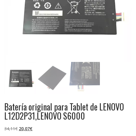
Batería original para Tablet de LENOVO
L12D2P31,LENOVO S6000
El
El
34,11
€
20,07
€
precio
precio