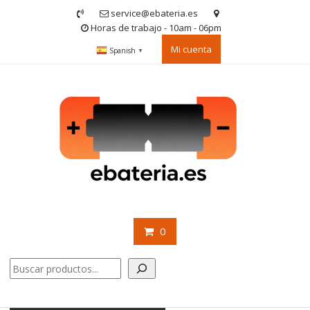
Saltar
service@ebateria.es
contenido
Horas de trabajo - 10am - 06pm
Mi cuenta
Spanish
▼
0
Buscar