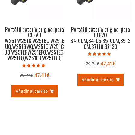
Portátil batería original para
Portátil batería original para
CLEVO
CLEVO
W251,W251B,W251BU,W251B
B4100M,B4105,B5100M,B513
UQ,W251BWQ,W251C,W251C
0M,B7110,B7130
UQ,W251EF,W251EFQ,W251EG,
W251EQ,W251EU,W251EUQ
Valorado con
El
El
47,41
€
79,74
€
5.00
de 5
precio
precio
Valorado con
El
El
47,41
€
79,74
€
5.00
original
actual
de 5
Añadir al carrito
precio
precio
era:
es:
original
actual
79,74€.
47,41€.
Añadir al carrito
era:
es:
79,74€.
47,41€.