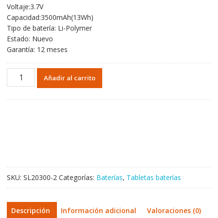
Voltaje:3.7V
original
actual
Capacidad:3500mAh(13Wh)
era:
es:
Tipo de batería: Li-Polymer
31,05€.
18,27€.
Estado: Nuevo
Garantía: 12 meses
Batería
Añadir al carrito
original
para
Tablet
de
LENOVO
A1000
A1010-
T
A3000-
SKU:
SL20300-2
Categorías:
Baterías
,
Tabletas baterías
H
A3300
A5000
Descripción
Información adicional
Valoraciones (0)
cantidad