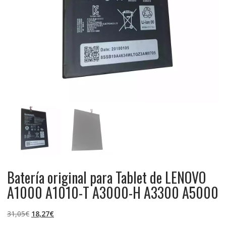
Batería original para Tablet de LENOVO
A1000 A1010-T A3000-H A3300 A5000
El
El
31,05
€
18,27
€
precio
precio