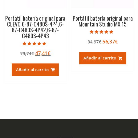
Portátil batería original para
Portátil batería original para
CLEVO 6-87-C480S-4P4,6-
Mountain Studio MX 15
87-C480S-4P42,6-87-
C480S-4P43
Valorado con
El
El
56,37
€
94,97
€
5.00
de 5
precio
precio
Valorado con
El
El
47,41
€
79,74
€
5.00
original
actual
de 5
Añadir al carrito
precio
precio
era:
es:
original
actual
94,97€.
56,37€.
Añadir al carrito
era:
es:
79,74€.
47,41€.