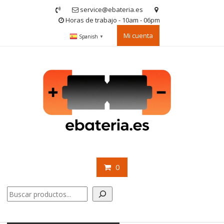
Saltar
service@ebateria.es
contenido
Horas de trabajo - 10am - 06pm
Mi cuenta
Spanish
▼
0
Buscar