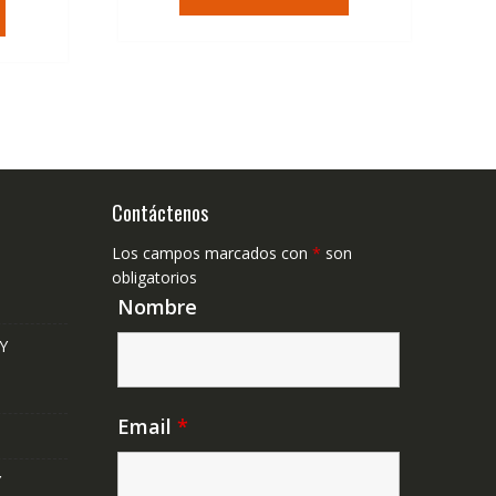
tual
era:
es:
36,95€.
22,23€.
,41€.
Contáctenos
Los campos marcados con
*
son
obligatorios
Nombre
Y
Email
*
Y