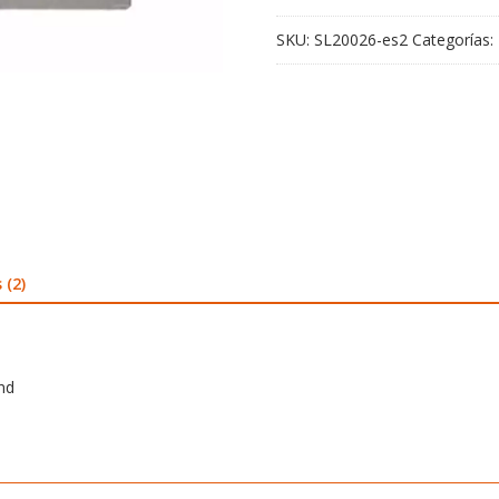
2nd
SKU:
SL20026-es2
Categorías:
cantidad
 (2)
nd