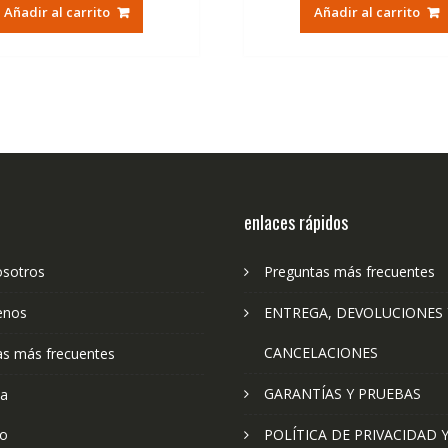
original
actual
original
ac
Añadir al carrito
Añadir al carrito
era:
es:
era:
es:
79,74€.
47,41€.
79,74€.
47
enlaces rápidos
osotros
Preguntas más frecuentes
enos
ENTREGA, DEVOLUCIONES 
CANCELACIONES
as más frecuentes
GARANTÍAS Y PRUEBAS
ta
to
POLÍTICA DE PRIVACIDAD 