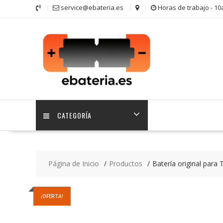
Saltar
service@ebateria.es
Horas de trabajo - 1
contenido
CATEGORÍA
Página de Inicio
Productos
Batería original para
¡OFERTA!