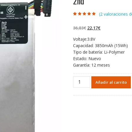
2nd
(
2
valoraciones de
Valorado con
2
5.00
de 5 en
base a
El
El
36,83
€
22,17
€
valoraciones de
clientes
precio
precio
Voltaje:3.8V
original
actual
Capacidad: 3850mAh (15Wh)
era:
es:
Tipo de batería: Li-Polymer
36,83€.
22,17€.
Estado: Nuevo
Garantía: 12 meses
Batería
Añadir al carrito
original
para
Tablet
de
Google
Nexus
7,Nexus
7