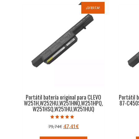
¡OFERTA!
Portátil batería original para CLEVO
Portátil 
W251H,W252HU,W251HNQ,W251HPQ,
87-C450S
W251HSQ,W251HU,W251HUQ
Valorado con
El
El
47,41
€
79,74
€
5.00
de 5
precio
precio