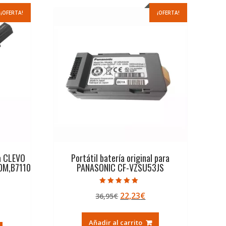
¡OFERTA!
¡OFERTA!
ra CLEVO
Portátil batería original para
0M,B7110
PANASONIC CF-VZSU53JS
Valorado con
El
El
22,23
€
36,95
€
5.00
de 5
precio
precio
ecio
original
actual
Añadir al carrito