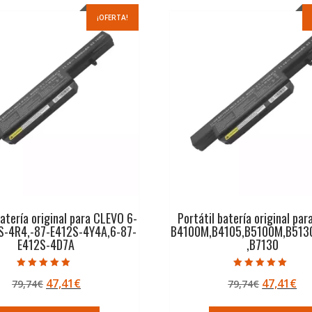
¡OFERTA!
batería original para CLEVO 6-
Portátil batería original pa
-4R4,-87-E412S-4Y4A,6-87-
B4100M,B4105,B5100M,B513
E412S-4D7A
,B7130
Valorado con
Valorado con
El
El
El
El
47,41
€
47,41
€
79,74
€
79,74
€
5.00
5.00
de 5
de 5
precio
precio
precio
pr