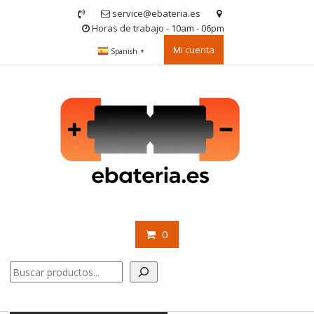
Saltar
service@ebateria.es
contenido
Horas de trabajo - 10am - 06pm
Mi cuenta
Spanish
▼
0
Buscar