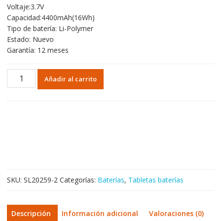
Voltaje:3.7V
original
actual
Capacidad:4400mAh(16Wh)
era:
es:
Tipo de batería: Li-Polymer
37,85€.
22,27€.
Estado: Nuevo
Garantía: 12 meses
Batería
Añadir al carrito
original
para
Tablet
de
Google
NEXUS
7,CII-
ME370T
cantidad
SKU:
SL20259-2
Categorías:
Baterías
,
Tabletas baterías
Descripción
Información adicional
Valoraciones (0)