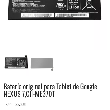
Batería original para Tablet de Google
NEXUS 7,CII-ME370T
El
El
37,85
€
22,27
€
precio
precio