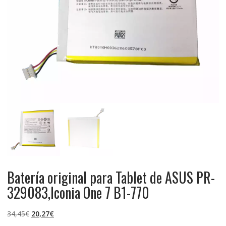
Batería original para Tablet de ASUS PR-
329083,Iconia One 7 B1-770
El
El
34,45
€
20,27
€
precio
precio