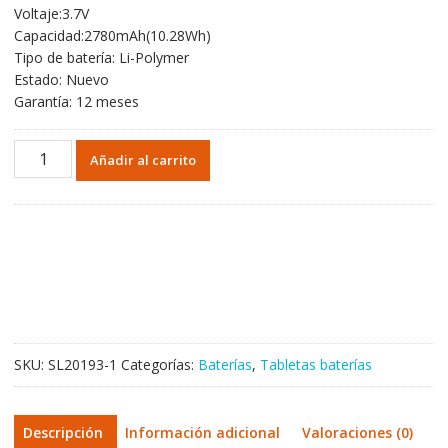
Voltaje:3.7V
original
actual
Capacidad:2780mAh(10.28Wh)
era:
es:
Tipo de batería: Li-Polymer
34,45€.
20,27€.
Estado: Nuevo
Garantía: 12 meses
Batería
Añadir al carrito
original
para
Tablet
de
ASUS
PR-
329083,Iconia
One
7
SKU:
SL20193-1
Categorías:
Baterías
,
Tabletas baterías
B1-
770
cantidad
Descripción
Información adicional
Valoraciones (0)