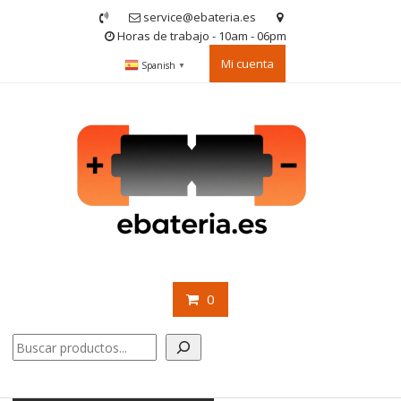
Saltar
service@ebateria.es
contenido
Horas de trabajo - 10am - 06pm
Mi cuenta
Spanish
▼
0
Buscar