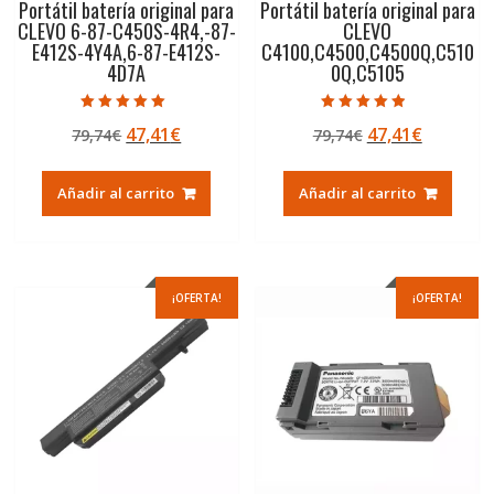
Portátil batería original para
Portátil batería original para
CLEVO 6-87-C450S-4R4,-87-
CLEVO
E412S-4Y4A,6-87-E412S-
C4100,C4500,C4500Q,C510
4D7A
0Q,C5105
Valorado con
Valorado con
El
El
El
El
47,41
€
47,41
€
79,74
€
79,74
€
5.00
4.50
de 5
de 5
precio
precio
precio
precio
original
actual
original
actual
Añadir al carrito
Añadir al carrito
era:
es:
era:
es:
79,74€.
47,41€.
79,74€.
47,41€.
¡OFERTA!
¡OFERTA!