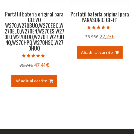
Portátil batería original para
Portátil batería original para
CLEVO
PANASONIC CF-H1
W270,W270BUQ,W270EGQ,W
270ELQ,W270EN,W270ES,W27
Valorado con
0EU,W270EUQ,W270H,W270H
El
El
22,23
€
36,95
€
4.50
de 5
NQ,W270HPQ,W270HSQ,W27
precio
precio
0HUQ
original
actual
Añadir al carrito
era:
es:
Valorado con
36,95€.
22,23€.
El
El
47,41
€
79,74
€
5.00
de 5
precio
precio
original
actual
Añadir al carrito
era:
es:
79,74€.
47,41€.