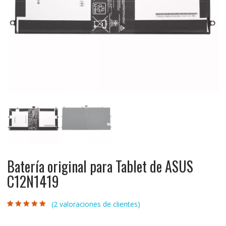
Batería original para Tablet de ASUS
C12N1419
(
2
valoraciones de clientes)
Valorado con
2
5.00
de 5 en
base a