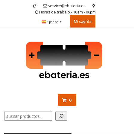
Saltar
service@ebateria.es
contenido
Horas de trabajo - 10am - 06pm
Mi cuenta
Spanish
▼
0
Buscar