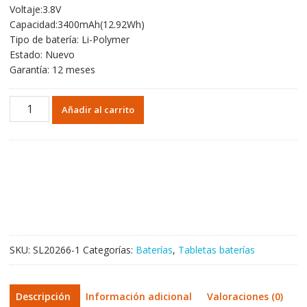
Voltaje:3.8V
original
actual
Capacidad:3400mAh(12.92Wh)
era:
es:
Tipo de batería: Li-Polymer
37,85€.
22,27€.
Estado: Nuevo
Garantía: 12 meses
Batería
Añadir al carrito
original
para
Tablet
de
ACER
ZAW1975Q,Iconia
Tab
7
A1-
SKU:
SL20266-1
Categorías:
Baterías
,
Tabletas baterías
713HD
cantidad
Descripción
Información adicional
Valoraciones (0)