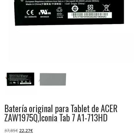
Batería original para Tablet de ACER
ZAW1975Q,Iconia Tab 7 A1-713HD
El
El
37,85
€
22,27
€
precio
precio