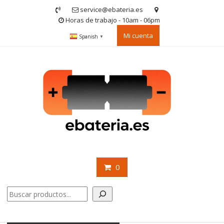
Saltar
service@ebateria.es
contenido
Horas de trabajo - 10am - 06pm
Mi cuenta
Spanish
▼
0
Buscar