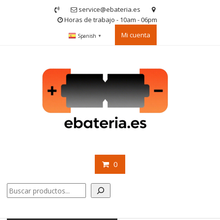
Saltar
service@ebateria.es
contenido
Horas de trabajo - 10am - 06pm
Mi cuenta
Spanish
▼
0
Buscar