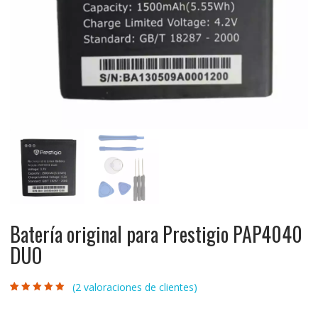
Batería original para Prestigio PAP4040
DUO
(
2
valoraciones de clientes)
Valorado con
2
5.00
de 5 en
base a