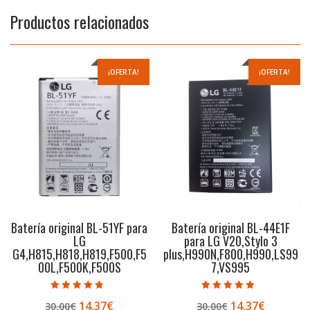
Productos relacionados
¡OFERTA!
¡OFERTA!
Batería original BL-51YF para
Batería original BL-44E1F
LG
para LG V20,Stylo 3
G4,H815,H818,H819,F500,F5
plus,H990N,F800,H990,LS99
00L,F500K,F500S
7,VS995
Valorado con
Valorado con
El
El
El
El
14,37
€
14,37
€
30,00
€
30,00
€
4.50
5.00