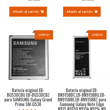
de 5
de 5
precio
precio
precio
precio
original
actual
original
actual
Añadir al carrito
Añadir al carrito
era:
es:
era:
es:
30,00€.
14,37€.
30,00€.
14,37€.
¡OFERTA!
¡OFERTA!
Batería original EB-
Batería original EB-
BG530CBU EB-BG530CBZ
BN915BBC,EB-BN915BBU,EB-
para SAMSUNG Galaxy Grand
BN915BBE,EB-BN915BBZ para
Prime SM-G530
Samsung Galaxy Note Edge
N915,N9150,N915k,N915L,N9