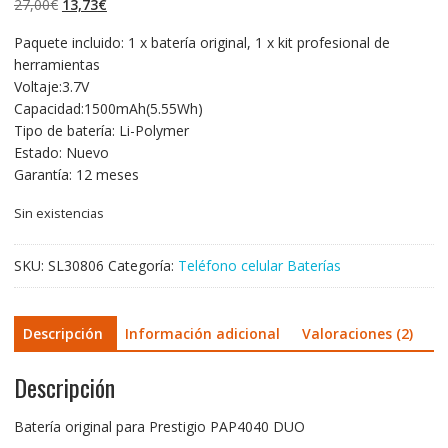
El
El
27,00
€
13,73
€
valoraciones de
clientes
precio
precio
Paquete incluido: 1 x batería original, 1 x kit profesional de
original
actual
herramientas
era:
es:
Voltaje:3.7V
27,00€.
13,73€.
Capacidad:1500mAh(5.55Wh)
Tipo de batería: Li-Polymer
Estado: Nuevo
Garantía: 12 meses
Sin existencias
SKU:
SL30806
Categoría:
Teléfono celular Baterías
Descripción
Información adicional
Valoraciones (2)
Descripción
Batería original para Prestigio PAP4040 DUO