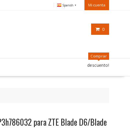
Mi cuenta
Spanish
▼
0
Comprar
descuento!
P3h786032 para ZTE Blade D6/Blade