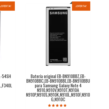
¡OFERTA!
¡OFERTA!
BL-54SH
Batería original EB-BN910BBZ,EB-
BN910BBC,EB-BN910BBE,EB-BN910BBU
L,F340L
para Samsung Galaxy Note 4
N910,N910V,N910T,N910A
N910P,N910S,N910K,N910L,N910F,N910
G,N910C
ecio