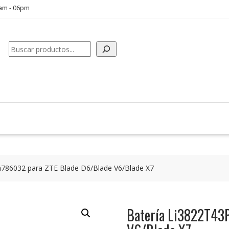
0am - 06pm
Buscar
h786032 para ZTE Blade D6/Blade V6/Blade X7
Batería Li3822T43