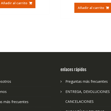
original
actual
Añadir al carrito
original
ac
era:
es:
Añadir al carrito
era:
es:
30,00€.
14,37€.
30,00€.
14
enlaces rápidos
osotros
Preguntas más frecuentes
enos
ENTREGA, DEVOLUCIONES 
CANCELACIONES
as más frecuentes