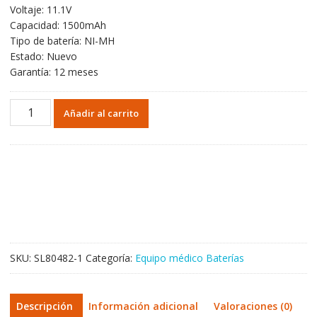
Voltaje: 11.1V
Capacidad: 1500mAh
Tipo de batería: NI-MH
Estado: Nuevo
Garantía: 12 meses
Batería
Añadir al carrito
de
repuesto
para
ZONCARE
BAT-
120005
WPCO5-
1041
cantidad
SKU:
SL80482-1
Categoría:
Equipo médico Baterías
Descripción
Información adicional
Valoraciones (0)