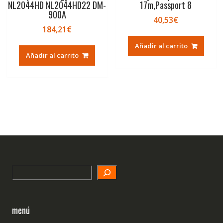
NL2044HD NL2044HD22 DM-
17m,Passport 8
900A
40,53
€
184,21
€
Añadir al carrito
Añadir al carrito
Search
menú