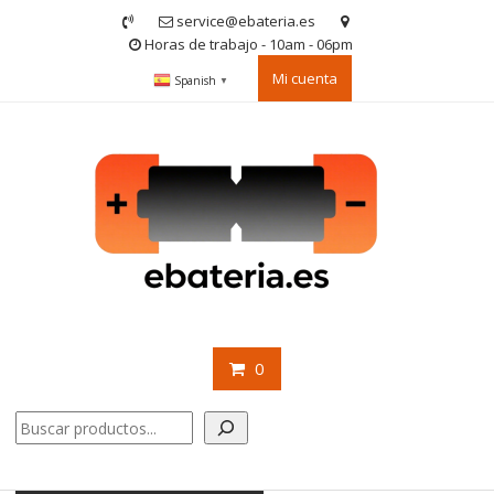
Saltar
service@ebateria.es
contenido
Horas de trabajo - 10am - 06pm
Mi cuenta
Spanish
▼
0
Buscar