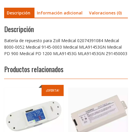
9145-
0003
Descripción
Información adicional
Valoraciones (0)
Medical
MLA91453GN
Descripción
Medical
PD
900
Batería de repuesto para Zoll Medical 02074391084 Medical
Medical
8000-0052 Medical 9145-0003 Medical MLA91453GN Medical
PD
PD 900 Medical PD 1200 MLA91453G MLA91453GN Z91450003
1200
MLA91453G
Productos relacionados
MLA91453GN
Z91450003
cantidad
¡OFERTA!