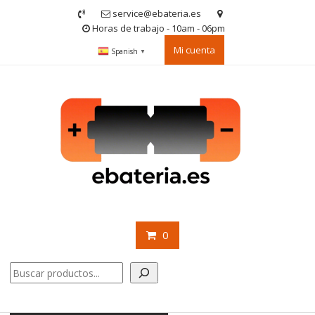
Saltar
service@ebateria.es
contenido
Horas de trabajo - 10am - 06pm
Mi cuenta
Spanish
▼
0
Buscar