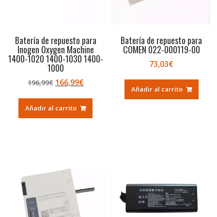
Batería de repuesto para
Batería de repuesto para
Inogen Oxygen Machine
COMEN 022-000119-00
1400-1020 1400-1030 1400-
73,03
€
1000
El
El
166,99
€
196,99
€
Añadir al carrito
precio
precio
original
actual
Añadir al carrito
era:
es:
196,99€.
166,99€.