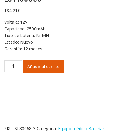
184,21
€
Voltaje: 12V
Capacidad: 2500mAh
Tipo de batería: Ni-MH
Estado: Nuevo
Garantía: 12 meses
Batería
Añadir al carrito
de
repuesto
para
Zoll
Medical
02074391084
Medical
8000-
0052
SKU:
SL80068-3
Categoría:
Equipo médico Baterías
Medical