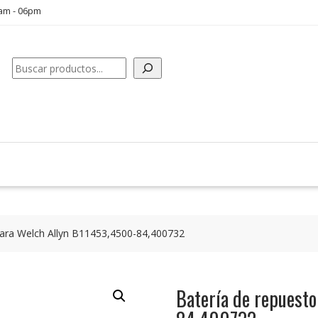
0am - 06pm
Buscar
para Welch Allyn B11453,4500-84,400732
Batería de repuest