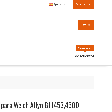
Mi cuenta
Spanish
▼
0
Comprar
descuento!
o para Welch Allyn B11453,4500-