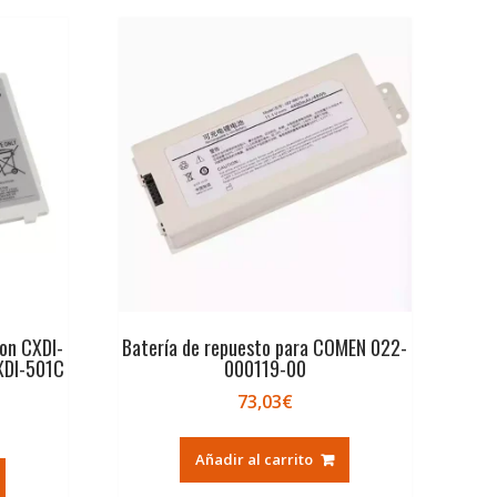
on CXDI-
Batería de repuesto para COMEN 022-
XDI-501C
000119-00
73,03
€
Añadir al carrito