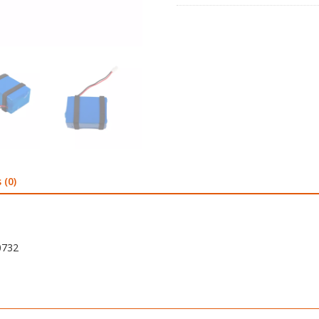
 (0)
0732