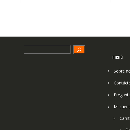
Search
menú
Sobre n
Contáct
Pregunt
Mi cuen
Carri
Fi