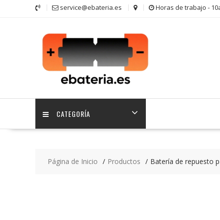
Saltar
service@ebateria.es
Horas de trabajo - 1
contenido
CATEGORÍA
Página de Inicio
Productos
Batería de repuesto 