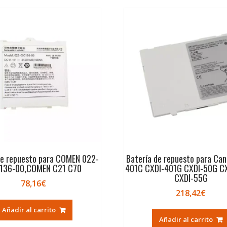
de repuesto para COMEN 022-
Batería de repuesto para Can
136-00,COMEN C21 C70
401C CXDI-401G CXDI-50G C
CXDI-55G
78,16
€
218,42
€
Añadir al carrito
Añadir al carrito