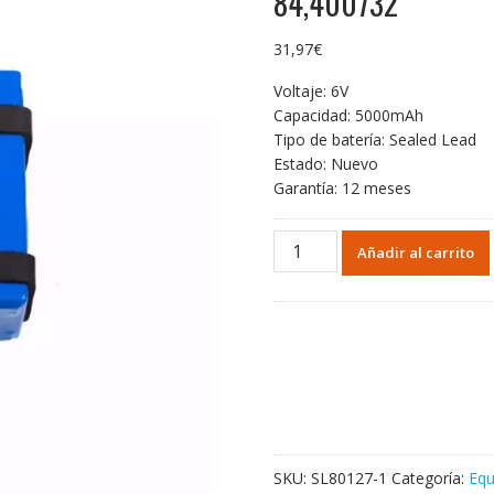
84,400732
31,97
€
Voltaje: 6V
Capacidad: 5000mAh
Tipo de batería: Sealed Lead
Estado: Nuevo
Garantía: 12 meses
Batería
Añadir al carrito
de
repuesto
para
Welch
Allyn
B11453,4500-
84,400732
cantidad
SKU:
SL80127-1
Categoría:
Equ