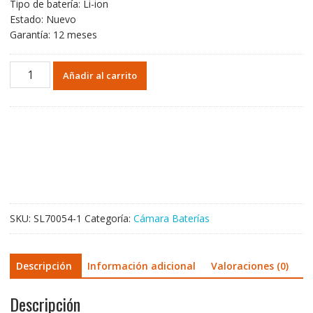
Tipo de batería: Li-ion
Estado: Nuevo
Garantía: 12 meses
Batería
Añadir al carrito
de
repuesto
para
SONY
NP-
FP70
cantidad
SKU:
SL70054-1
Categoría:
Cámara Baterías
Descripción
Información adicional
Valoraciones (0)
Descripción