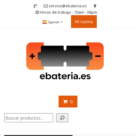
Saltar
service@ebateria.es
contenido
Horas de trabajo - 10am - 06pm
Mi cuenta
Spanish
▼
0
Buscar