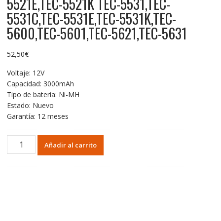
5521E,TEC-5521K TEC-5531,TEC-
5531C,TEC-5531E,TEC-5531K,TEC-
5600,TEC-5601,TEC-5621,TEC-5631
52,50
€
Voltaje: 12V
Capacidad: 3000mAh
Tipo de batería: Ni-MH
Estado: Nuevo
Garantía: 12 meses
Batería
Añadir al carrito
de
repuesto
para
NIHON
KOHDEN
TEC-
5500,TEC-