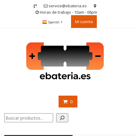
Saltar
service@ebateria.es
contenido
Horas de trabajo - 10am - 06pm
Mi cuenta
Spanish
▼
0
Buscar