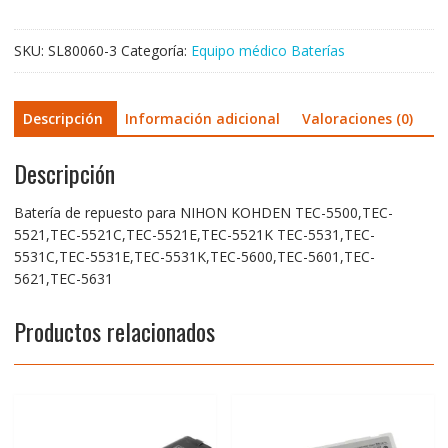
5521,TEC-
5521C,TEC-
SKU:
SL80060-3
Categoría:
Equipo médico Baterías
5521E,TEC-
5521K
TEC-
Descripción
Información adicional
Valoraciones (0)
5531,TEC-
5531C,TEC-
Descripción
5531E,TEC-
5531K,TEC-
5600,TEC-
Batería de repuesto para NIHON KOHDEN TEC-5500,TEC-
5601,TEC-
5521,TEC-5521C,TEC-5521E,TEC-5521K TEC-5531,TEC-
5621,TEC-
5531C,TEC-5531E,TEC-5531K,TEC-5600,TEC-5601,TEC-
5631
5621,TEC-5631
cantidad
Productos relacionados