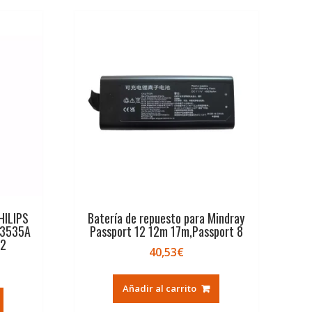
HILIPS
Batería de repuesto para Mindray
M3535A
Passport 12 12m 17m,Passport 8
2
40,53
€
Añadir al carrito