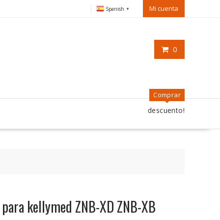
Mi cuenta
Spanish
▼
0
Comprar
descuento!
o para kellymed ZNB-XD ZNB-XB