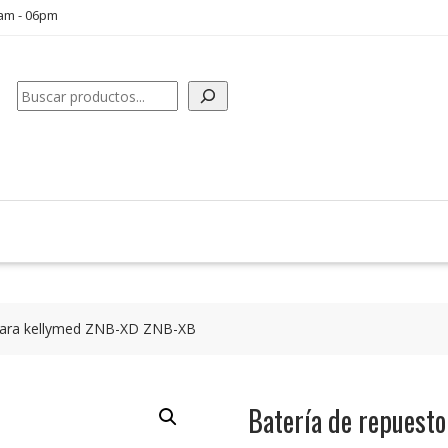
0am - 06pm
Buscar
 para kellymed ZNB-XD ZNB-XB
Batería de repuest