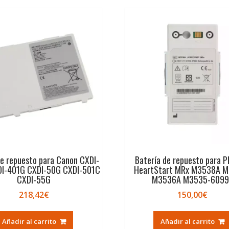
de repuesto para Canon CXDI-
Batería de repuesto para P
I-401G CXDI-50G CXDI-501C
HeartStart MRx M3538A 
CXDI-55G
M3536A M3535-6099
218,42
€
150,00
€
Añadir al carrito
Añadir al carrito