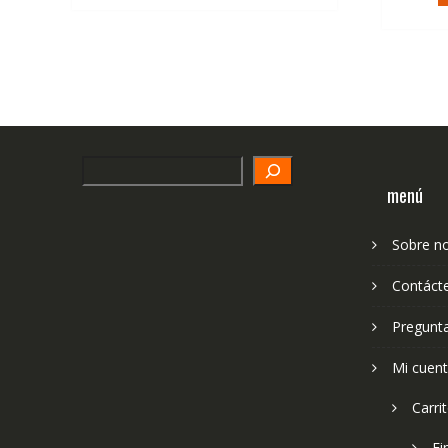
Search
menú
Sobre n
Contáct
Pregunt
Mi cuen
Carri
Fi