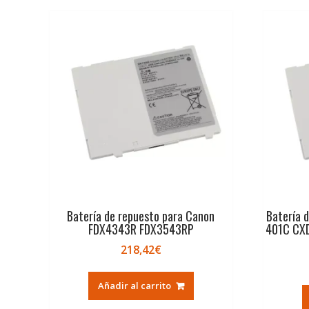
Batería de repuesto para Canon
Batería 
FDX4343R FDX3543RP
401C CXD
218,42
€
Añadir al carrito