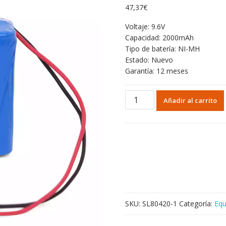
47,37
€
Voltaje: 9.6V
Capacidad: 2000mAh
Tipo de batería: NI-MH
Estado: Nuevo
Garantía: 12 meses
Batería
Añadir al carrito
de
repuesto
para
kellymed
ZNB-
XD
ZNB-
XB
cantidad
SKU:
SL80420-1
Categoría:
Equ