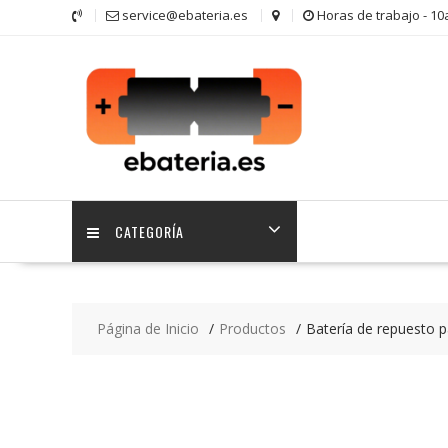
Saltar
service@ebateria.es
Horas de trabajo - 1
contenido
CATEGORÍA
Página de Inicio
Productos
Batería de repuesto