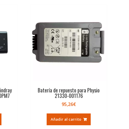
indray
Batería de repuesto para Physio
 DPM7
21330-001176
95,26
€
Añadir al carrito