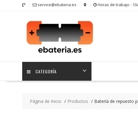
Saltar
service@ebateria.es
Horas de trabajo - 1
contenido
CATEGORÍA
Página de Inicio
Productos
Batería de repuesto