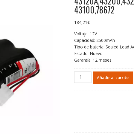
43120A,43200,432
43100,78672
184,21
€
Voltaje: 12V
Capacidad: 2500mAh
Tipo de batería: Sealed Lead A
Estado: Nuevo
Garantía: 12 meses
Batería
Añadir al carrito
de
repuesto
para
HP
43120A,43200,43200A,43100A
cantidad