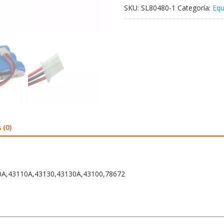
SKU:
SL80480-1
Categoría:
Equ
 (0)
00A,43110A,43130,43130A,43100,78672