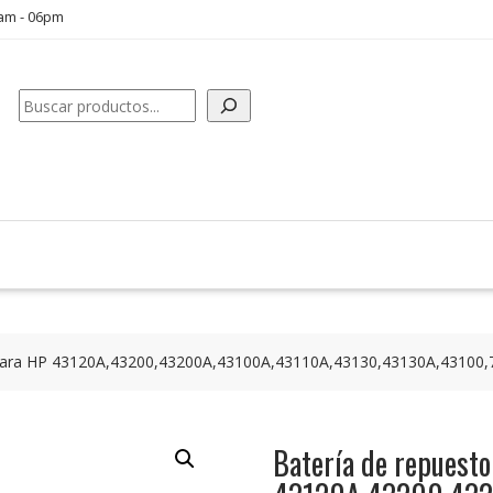
0am - 06pm
Buscar
 para HP 43120A,43200,43200A,43100A,43110A,43130,43130A,43100,
Batería de repuest