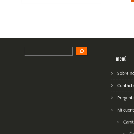
Search
menú
Sobre n
Contáct
Pregunt
Mi cuen
Carri
Fi