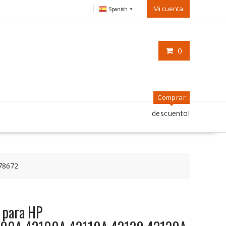
Mi cuenta
Spanish
▼
0
Comprar
descuento!
78672
o para HP